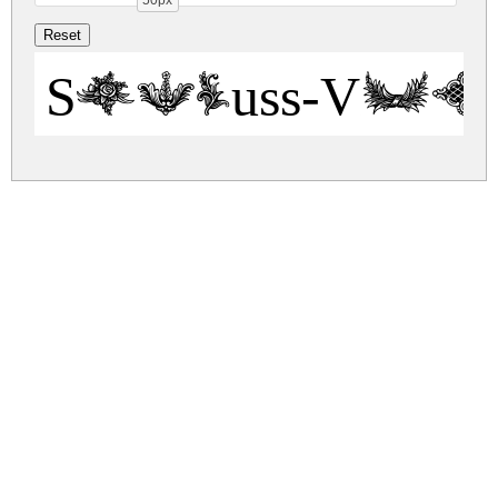
50px
Schluss-Vig
schluss-vignetten.zip
(0.08Mb)
Share
Share
Share
Archive: 1 file(s)
schluss-vignetten.regular.ttf
125.6 Kb
DOWNLOAD FREE FOR PERSONAL
USE ONLY