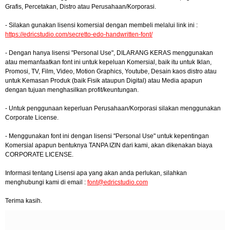
Grafis, Percetakan, Distro atau Perusahaan/Korporasi.
- Silakan gunakan lisensi komersial dengan membeli melalui link ini :
https://edricstudio.com/secretto-edo-handwritten-font/
- Dengan hanya lisensi "Personal Use", DILARANG KERAS menggunakan
atau memanfaatkan font ini untuk kepeluan Komersial, baik itu untuk Iklan,
Promosi, TV, Film, Video, Motion Graphics, Youtube, Desain kaos distro atau
untuk Kemasan Produk (baik Fisik ataupun Digital) atau Media apapun
dengan tujuan menghasilkan profit/keuntungan.
- Untuk penggunaan keperluan Perusahaan/Korporasi silakan menggunakan
Corporate License.
- Menggunakan font ini dengan lisensi "Personal Use" untuk kepentingan
Komersial apapun bentuknya TANPA IZIN dari kami, akan dikenakan biaya
CORPORATE LICENSE.
Informasi tentang Lisensi apa yang akan anda perlukan, silahkan
menghubungi kami di email :
font@edricstudio.com
Terima kasih.