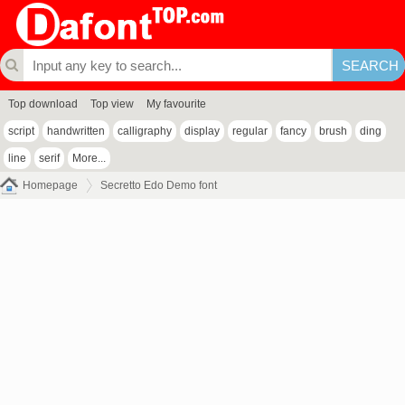
Top download
Top view
My favourite
script
handwritten
calligraphy
display
regular
fancy
brush
ding
line
serif
More...
Homepage
Secretto Edo Demo font