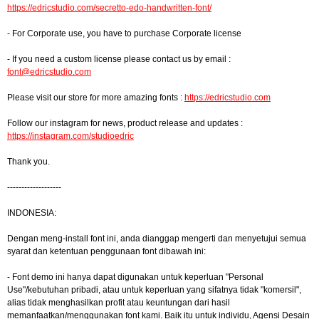
https://edricstudio.com/secretto-edo-handwritten-font/
- For Corporate use, you have to purchase Corporate license
- If you need a custom license please contact us by email :
font@edricstudio.com
Please visit our store for more amazing fonts :
https://edricstudio.com
Follow our instagram for news, product release and updates :
https://instagram.com/studioedric
Thank you.
-------------------
INDONESIA:
Dengan meng-install font ini, anda dianggap mengerti dan menyetujui semua
syarat dan ketentuan penggunaan font dibawah ini:
- Font demo ini hanya dapat digunakan untuk keperluan "Personal
Use"/kebutuhan pribadi, atau untuk keperluan yang sifatnya tidak "komersil",
alias tidak menghasilkan profit atau keuntungan dari hasil
memanfaatkan/menggunakan font kami. Baik itu untuk individu, Agensi Desain