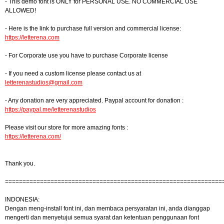
- This demo font is ONLY for PERSONAL USE. NO COMMERCIAL USE
ALLOWED!
- Here is the link to purchase full version and commercial license:
https://letterena.com
- For Corporate use you have to purchase Corporate license
- If you need a custom license please contact us at
letterenastudios@gmail.com
- Any donation are very appreciated. Paypal account for donation :
https://paypal.me/letterenastudios
Please visit our store for more amazing fonts :
https://letterena.com/
Thank you.
==============================================================
INDONESIA:
Dengan meng-install font ini, dan membaca persyaratan ini, anda dianggap
mengerti dan menyetujui semua syarat dan ketentuan penggunaan font