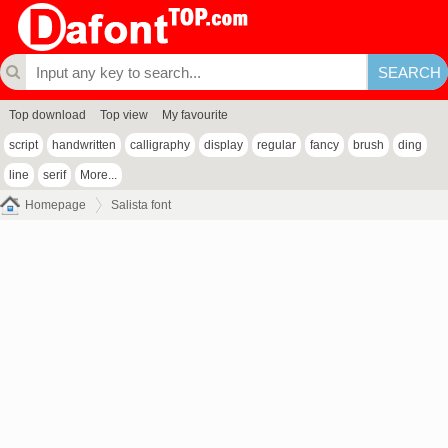
Top download
Top view
My favourite
script
handwritten
calligraphy
display
regular
fancy
brush
ding
line
serif
More...
Homepage
Salista font