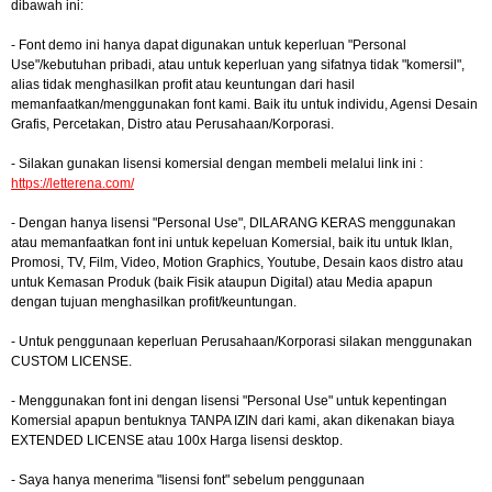
dibawah ini:
- Font demo ini hanya dapat digunakan untuk keperluan "Personal
Use"/kebutuhan pribadi, atau untuk keperluan yang sifatnya tidak "komersil",
alias tidak menghasilkan profit atau keuntungan dari hasil
memanfaatkan/menggunakan font kami. Baik itu untuk individu, Agensi Desain
Grafis, Percetakan, Distro atau Perusahaan/Korporasi.
- Silakan gunakan lisensi komersial dengan membeli melalui link ini :
https://letterena.com/
- Dengan hanya lisensi "Personal Use", DILARANG KERAS menggunakan
atau memanfaatkan font ini untuk kepeluan Komersial, baik itu untuk Iklan,
Promosi, TV, Film, Video, Motion Graphics, Youtube, Desain kaos distro atau
untuk Kemasan Produk (baik Fisik ataupun Digital) atau Media apapun
dengan tujuan menghasilkan profit/keuntungan.
- Untuk penggunaan keperluan Perusahaan/Korporasi silakan menggunakan
CUSTOM LICENSE.
- Menggunakan font ini dengan lisensi "Personal Use" untuk kepentingan
Komersial apapun bentuknya TANPA IZIN dari kami, akan dikenakan biaya
EXTENDED LICENSE atau 100x Harga lisensi desktop.
- Saya hanya menerima "lisensi font" sebelum penggunaan