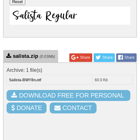
Salista Regular
salista.zip
(0.03Mb)
Share
Share
Share
Archive: 1 file(s)
Salista-BWY8n.otf
60.0 Kb
DOWNLOAD FREE FOR PERSONAL
USE ONLY
DONATE
CONTACT