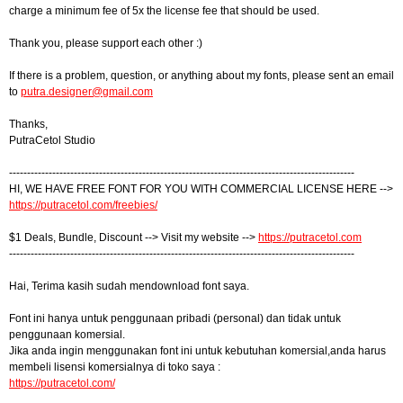
charge a minimum fee of 5x the license fee that should be used.
Thank you, please support each other :)
If there is a problem, question, or anything about my fonts, please sent an email
to
putra.designer@gmail.com
Thanks,
PutraCetol Studio
------------------------------------------------------------------------------------------------
HI, WE HAVE FREE FONT FOR YOU WITH COMMERCIAL LICENSE HERE -->
https://putracetol.com/freebies/
$1 Deals, Bundle, Discount --> Visit my website -->
https://putracetol.com
------------------------------------------------------------------------------------------------
Hai, Terima kasih sudah mendownload font saya.
Font ini hanya untuk penggunaan pribadi (personal) dan tidak untuk
penggunaan komersial.
Jika anda ingin menggunakan font ini untuk kebutuhan komersial,anda harus
membeli lisensi komersialnya di toko saya :
https://putracetol.com/