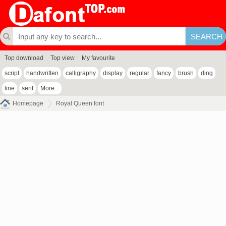
Top download
Top view
My favourite
script
handwritten
calligraphy
display
regular
fancy
brush
ding
line
serif
More...
Homepage
Royal Queen font