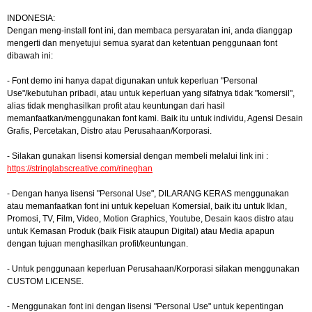
INDONESIA:
Dengan meng-install font ini, dan membaca persyaratan ini, anda dianggap
mengerti dan menyetujui semua syarat dan ketentuan penggunaan font
dibawah ini:
- Font demo ini hanya dapat digunakan untuk keperluan "Personal
Use"/kebutuhan pribadi, atau untuk keperluan yang sifatnya tidak "komersil",
alias tidak menghasilkan profit atau keuntungan dari hasil
memanfaatkan/menggunakan font kami. Baik itu untuk individu, Agensi Desain
Grafis, Percetakan, Distro atau Perusahaan/Korporasi.
- Silakan gunakan lisensi komersial dengan membeli melalui link ini :
https://stringlabscreative.com/rineghan
- Dengan hanya lisensi "Personal Use", DILARANG KERAS menggunakan
atau memanfaatkan font ini untuk kepeluan Komersial, baik itu untuk Iklan,
Promosi, TV, Film, Video, Motion Graphics, Youtube, Desain kaos distro atau
untuk Kemasan Produk (baik Fisik ataupun Digital) atau Media apapun
dengan tujuan menghasilkan profit/keuntungan.
- Untuk penggunaan keperluan Perusahaan/Korporasi silakan menggunakan
CUSTOM LICENSE.
- Menggunakan font ini dengan lisensi "Personal Use" untuk kepentingan