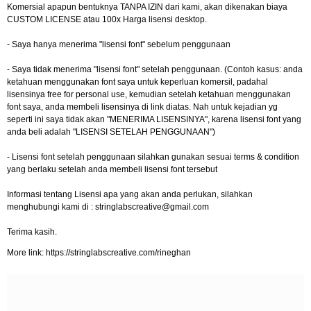
Komersial apapun bentuknya TANPA IZIN dari kami, akan dikenakan biaya
CUSTOM LICENSE atau 100x Harga lisensi desktop.
- Saya hanya menerima "lisensi font" sebelum penggunaan
- Saya tidak menerima "lisensi font" setelah penggunaan. (Contoh kasus: anda
ketahuan menggunakan font saya untuk keperluan komersil, padahal
lisensinya free for personal use, kemudian setelah ketahuan menggunakan
font saya, anda membeli lisensinya di link diatas. Nah untuk kejadian yg
seperti ini saya tidak akan "MENERIMA LISENSINYA", karena lisensi font yang
anda beli adalah "LISENSI SETELAH PENGGUNAAN")
- Lisensi font setelah penggunaan silahkan gunakan sesuai terms & condition
yang berlaku setelah anda membeli lisensi font tersebut
Informasi tentang Lisensi apa yang akan anda perlukan, silahkan
menghubungi kami di :
stringlabscreative@gmail.com
Terima kasih.
More link: https://stringlabscreative.com/rineghan