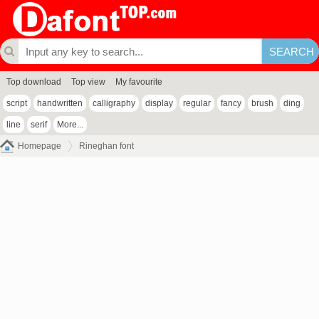
Top download
Top view
My favourite
script
handwritten
calligraphy
display
regular
fancy
brush
ding
line
serif
More...
Homepage
Rineghan font