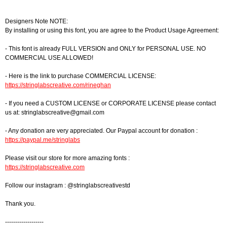
Designers Note NOTE:
By installing or using this font, you are agree to the Product Usage Agreement:
- This font is already FULL VERSION and ONLY for PERSONAL USE. NO
COMMERCIAL USE ALLOWED!
- Here is the link to purchase COMMERCIAL LICENSE:
https://stringlabscreative.com/rineghan
- If you need a CUSTOM LICENSE or CORPORATE LICENSE please contact
us at:
stringlabscreative@gmail.com
- Any donation are very appreciated. Our Paypal account for donation :
https://paypal.me/stringlabs
Please visit our store for more amazing fonts :
https://stringlabscreative.com
Follow our instagram : @stringlabscreativestd
Thank you.
-------------------