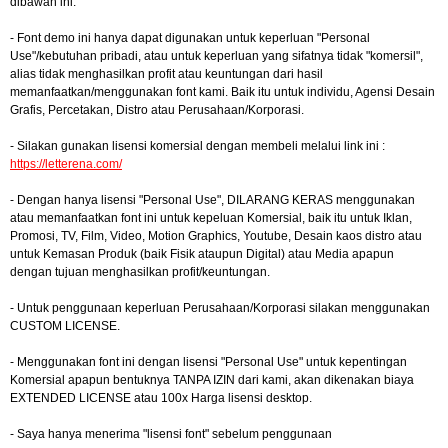
dibawah ini:
- Font demo ini hanya dapat digunakan untuk keperluan "Personal
Use"/kebutuhan pribadi, atau untuk keperluan yang sifatnya tidak "komersil",
alias tidak menghasilkan profit atau keuntungan dari hasil
memanfaatkan/menggunakan font kami. Baik itu untuk individu, Agensi Desain
Grafis, Percetakan, Distro atau Perusahaan/Korporasi.
- Silakan gunakan lisensi komersial dengan membeli melalui link ini :
https://letterena.com/
- Dengan hanya lisensi "Personal Use", DILARANG KERAS menggunakan
atau memanfaatkan font ini untuk kepeluan Komersial, baik itu untuk Iklan,
Promosi, TV, Film, Video, Motion Graphics, Youtube, Desain kaos distro atau
untuk Kemasan Produk (baik Fisik ataupun Digital) atau Media apapun
dengan tujuan menghasilkan profit/keuntungan.
- Untuk penggunaan keperluan Perusahaan/Korporasi silakan menggunakan
CUSTOM LICENSE.
- Menggunakan font ini dengan lisensi "Personal Use" untuk kepentingan
Komersial apapun bentuknya TANPA IZIN dari kami, akan dikenakan biaya
EXTENDED LICENSE atau 100x Harga lisensi desktop.
- Saya hanya menerima "lisensi font" sebelum penggunaan