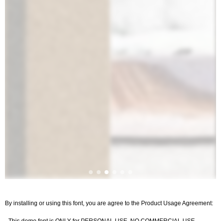
By installing or using this font, you are agree to the Product Usage Agreement: