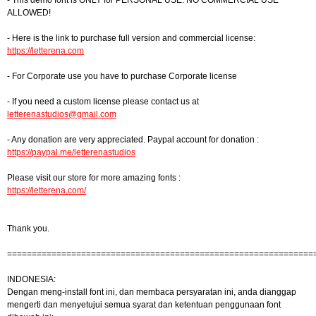
- This demo font is ONLY for PERSONAL USE. NO COMMERCIAL USE
ALLOWED!
- Here is the link to purchase full version and commercial license:
https://letterena.com
- For Corporate use you have to purchase Corporate license
- If you need a custom license please contact us at
letterenastudios@gmail.com
- Any donation are very appreciated. Paypal account for donation :
https://paypal.me/letterenastudios
Please visit our store for more amazing fonts :
https://letterena.com/
Thank you.
==============================================================
INDONESIA:
Dengan meng-install font ini, dan membaca persyaratan ini, anda dianggap
mengerti dan menyetujui semua syarat dan ketentuan penggunaan font