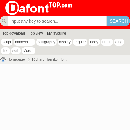
Top download
Top view
My favourite
script
handwritten
calligraphy
display
regular
fancy
brush
ding
line
serif
More...
Homepage
Richard Hamilton font