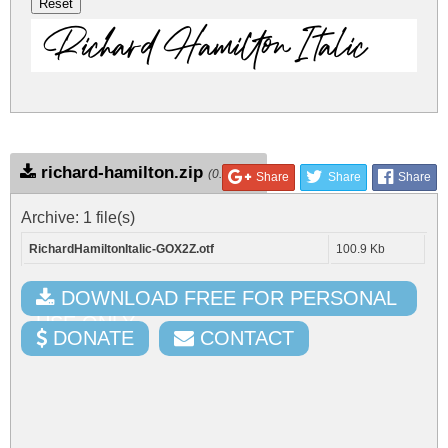
Richard Hamilton Italic
richard-hamilton.zip
(0.06Mb)
Share
Share
Share
Archive: 1 file(s)
RichardHamiltonItalic-GOX2Z.otf
100.9 Kb
DOWNLOAD FREE FOR PERSONAL
USE ONLY
DONATE
CONTACT