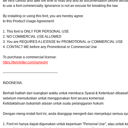
Be very careful and take the time to read any and all documentation before decid
to use a font commercially. Ignorance is not an excuse for breaking the law.
By installing or using this font, you are hereby agree
to this Product Usage Agreement:
1. This font is ONLY FOR PERSONAL USE
2. NO COMMERCIAL USE ALLOWED
3. You are REQUIRES A LICENSE for PROMOTIONAL or COMMERCIAL USE
4. CONTACT ME before any Promotional or Commercial Use
To purchase a commercial license:
https://twinletter.com/ramesty/
------------------------------------------------
INDONESIA:
Berhati-hatilah dan luangkan waktu untuk membaca Syarat & Ketentuan dibawa
sebelum memutuskan untuk menggunakan font secara komersial.
Ketidaktahuan bukanlah alasan untuk suatu pelanggaran hukum.
Dengan meng-install font ini, anda dianggap mengerti dan menyetujui semua sy
1. Font ini hanya dapat digunakan untuk keperluan "Personal Use", atau untuk k