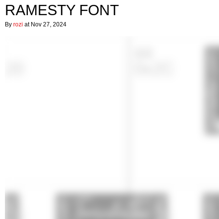
RAMESTY FONT
By
rozi
at Nov 27, 2024