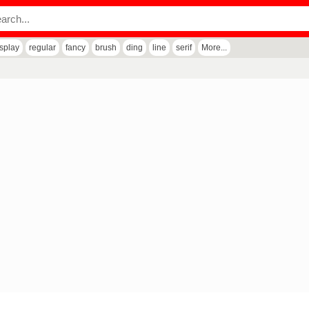
isplay
regular
fancy
brush
ding
line
serif
More...