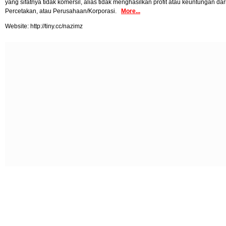
yang sifatnya tidak komersil, alias tidak menghasilkan profit atau keuntungan d
Percetakan, atau Perusahaan/Korporasi.
More...
Website: http://tiny.cc/nazimz