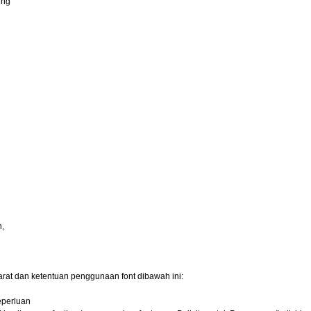
ing
h,
arat dan ketentuan penggunaan font dibawah ini:
eperluan