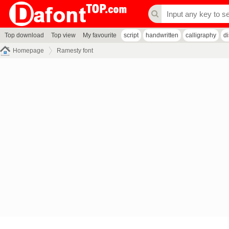
Top download
Top view
My favourite
script
handwritten
calligraphy
d
Homepage
Ramesty font