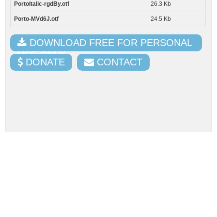
PortoItalic-rgdBy.otf
26.3 Kb
Porto-MVd6J.otf
24.5 Kb
DOWNLOAD FREE FOR PERSONAL
USE ONLY
DONATE
CONTACT