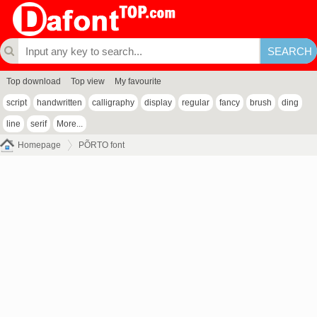
Top download
Top view
My favourite
script
handwritten
calligraphy
display
regular
fancy
brush
ding
line
serif
More...
Homepage
PÕRTO font