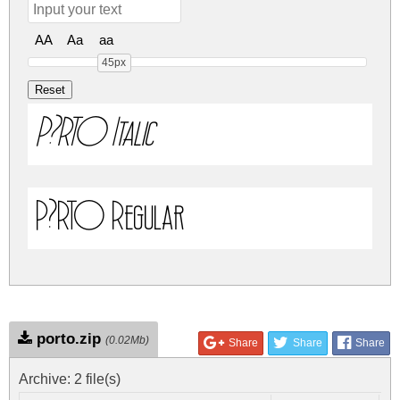
AA
Aa
aa
45px
P?RTO Italic
P?RTO Regular
porto.zip
(0.02Mb)
Share
Share
Share
Archive: 2 file(s)