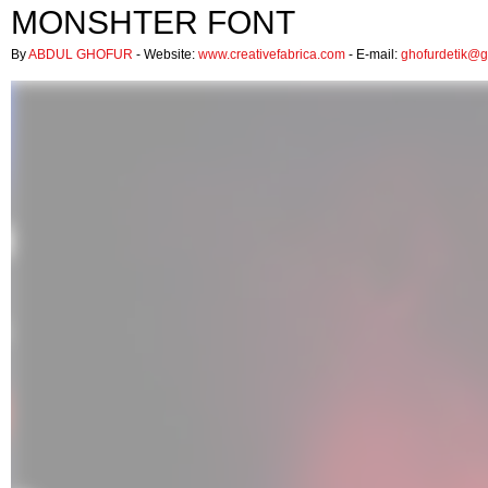
MONSHTER FONT
By
ABDUL GHOFUR
- Website:
www.creativefabrica.com
- E-mail:
ghofurdetik@g