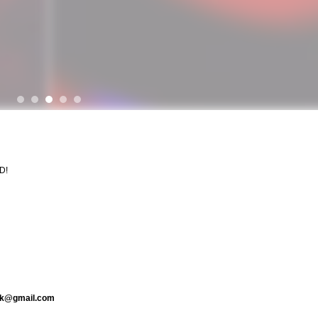
D!
ik@gmail.com