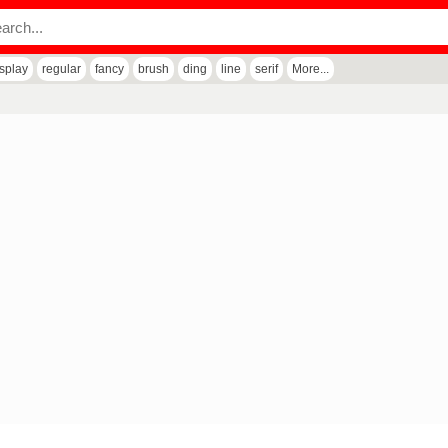
isplay
regular
fancy
brush
ding
line
serif
More...