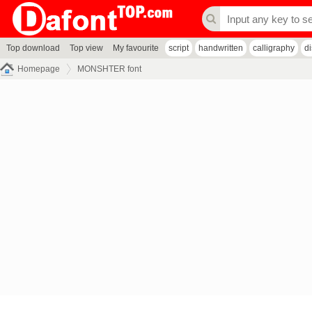
Top download
Top view
My favourite
script
handwritten
calligraphy
d
Homepage
MONSHTER font