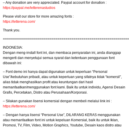
– Any donation are very appreciated. Paypal account for donation :
https://paypal.me/letterenastudios
Please visit our store for more amazing fonts :
https://letterena.com/
Thank you.
==============================================================
INDONESIA:
Dengan meng-install font ini, dan membaca persyaratan ini, anda dianggap
mengerti dan menyetujui semua syarat dan ketentuan penggunaan font
dibawah ini:
– Font demo ini hanya dapat digunakan untuk keperluan “Personal
Use”/kebutuhan pribadi, atau untuk keperluan yang sifatnya tidak “komersil”,
alias tidak menghasilkan profit atau keuntungan dari hasil
memanfaatkan/menggunakan font kami. Baik itu untuk individu, Agensi Desain
Grafis, Percetakan, Distro atau Perusahaan/Korporasi.
– Silakan gunakan lisensi komersial dengan membeli melalui link ini :
https://letterena.com/
– Dengan hanya lisensi “Personal Use”, DILARANG KERAS menggunakan
atau memanfaatkan font ini untuk kepeluan Komersial, baik itu untuk Iklan,
Promosi, TV, Film, Video, Motion Graphics, Youtube, Desain kaos distro atau