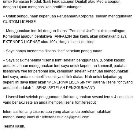
untuk Kemasan Produk (baik Fisik ataupun Digital) atau Media apapun
dengan tujuan menghasilkan profit/keuntungan.
– Untuk penggunaan keperluan Perusahaan/Korporasi silakan menggunakan
CUSTOM LICENSE.
– Menggunakan font ini dengan lisensi “Personal Use” untuk kepentingan
Komersial apapun bentuknya TANPA IZIN dari kami, akan dikenakan biaya
EXTENDED LICENSE atau 100x Harga lisensi desktop.
– Saya hanya menerima “lisensi font” sebelum penggunaan
– Saya tidak menerima “lisensi font” setelah penggunaan. (Contoh kasus:
anda ketahuan menggunakan font saya untuk keperluan komersil, padahal
lisensinya free for personal use, kemudian setelah ketahuan menggunakan
font saya, anda membeli lisensinya di link diatas. Nah untuk kejadian yg
seperti ini saya tidak akan “MENERIMA LISENSINYA”, karena lisensi font yang
anda beli adalah “LISENSI SETELAH PENGGUNAAN”)
– Lisensi font setelah penggunaan silahkan gunakan sesuai terms & condition
yang berlaku setelah anda membeli lisensi font tersebut
Informasi tentang Lisensi apa yang akan anda perlukan, silahkan
menghubungi kami di :
letterenastudios@gmail.com
Terima kasih.