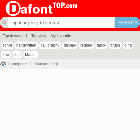
Top download
Top view
My favourite
script
handwritten
calligraphy
display
regular
fancy
brush
ding
line
serif
More...
Homepage
Marlyana font