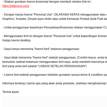
- Silakan gunakan lisensi komersial dengan membeli melalui link ini :
https://letterena.com/
- Dengan hanya lisensi "Personal Use", DILARANG KERAS menggunakan atau meman
Graphics, Youtube, Desain kaos distro atau untuk Kemasan Produk (baik Fisik a
- Untuk penggunaan keperluan Perusahaan/Korporasi silakan menggunakan
- Menggunakan font ini dengan lisensi "Personal Use" untuk kepentingan Kom
Harga lisensi desktop.
- Saya hanya menerima "lisensi font" sebelum penggunaan
- Saya tidak menerima "lisensi font" setelah penggunaan. (Contoh kasus: anda k
kemudian setelah ketahuan menggunakan font saya, anda membeli lisensinya di l
font yang anda beli adalah "LISENSI SETELAH PENGGUNAAN")
- Lisensi font setelah penggunaan silahkan gunakan sesuai terms & condition ya
Informasi tentang Lisensi apa yang akan anda perlukan, silahkan menghubungi 
Terima kasih.