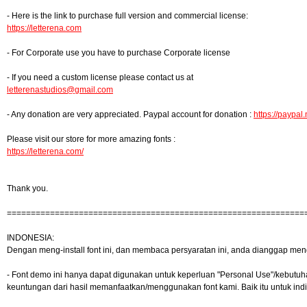
- Here is the link to purchase full version and commercial license:
https://letterena.com
- For Corporate use you have to purchase Corporate license
- If you need a custom license please contact us at
letterenastudios@gmail.com
- Any donation are very appreciated. Paypal account for donation :
https://paypal
Please visit our store for more amazing fonts :
https://letterena.com/
Thank you.
==============================================================
INDONESIA:
Dengan meng-install font ini, dan membaca persyaratan ini, anda dianggap men
- Font demo ini hanya dapat digunakan untuk keperluan "Personal Use"/kebutuhan 
keuntungan dari hasil memanfaatkan/menggunakan font kami. Baik itu untuk indi