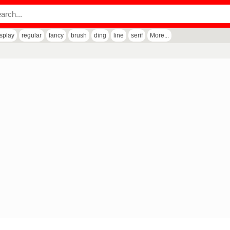
isplay
regular
fancy
brush
ding
line
serif
More...