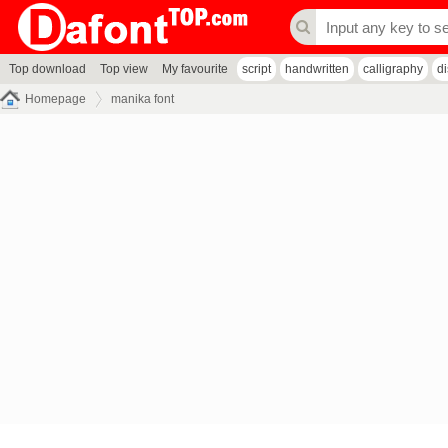
Top download
Top view
My favourite
script
handwritten
calligraphy
d
Homepage
manika font