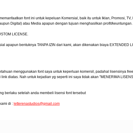
faatkan font ini untuk kepeluan Komersial, baik itu untuk Iklan, Promosi, TV, F
taupun Digital) atau Media apapun dengan tujuan menghasilkan profit/keuntungan.
 CUSTOM LICENSE.
ersial apapun bentuknya TANPA IZIN dari kami, akan dikenakan biaya EXTENDED 
etahuan menggunakan font saya untuk keperluan komersil, padahal lisensinya free 
ink diatas. Nah untuk kejadian yg seperti ini saya tidak akan "MENERIMA LISENS
ng berlaku setelah anda membeli lisensi font tersebut
kami di :
letterenastudios@gmail.com