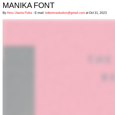
MANIKA FONT
By
Heru Utama Putra
- E-mail:
letterenastudios@gmail.com
at Oct 31, 2023