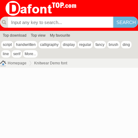
Top download
Top view
My favourite
script
handwritten
calligraphy
display
regular
fancy
brush
ding
line
serif
More...
Homepage
Knitwear Demo font