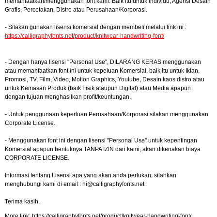
memanfaatkan/menggunakan font kami. Baik itu untuk individu, Agensi Desain
Grafis, Percetakan, Distro atau Perusahaan/Korporasi.
- Silakan gunakan lisensi komersial dengan membeli melalui link ini :
https://calligraphyfonts.net/product/knitwear-handwriting-font/
- Dengan hanya lisensi "Personal Use", DILARANG KERAS menggunakan
atau memanfaatkan font ini untuk kepeluan Komersial, baik itu untuk Iklan,
Promosi, TV, Film, Video, Motion Graphics, Youtube, Desain kaos distro atau
untuk Kemasan Produk (baik Fisik ataupun Digital) atau Media apapun
dengan tujuan menghasilkan profit/keuntungan.
- Untuk penggunaan keperluan Perusahaan/Korporasi silakan menggunakan
Corporate License.
- Menggunakan font ini dengan lisensi "Personal Use" untuk kepentingan
Komersial apapun bentuknya TANPA IZIN dari kami, akan dikenakan biaya
CORPORATE LICENSE.
Informasi tentang Lisensi apa yang akan anda perlukan, silahkan
menghubungi kami di email :
hi@calligraphyfonts.net
Terima kasih.
More link: https://calligraphyfonts.net/product/knitwear-handwriting-font/