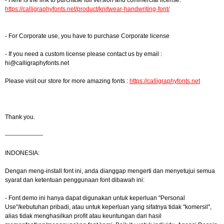
- Here is the link to purchase full version and commercial license:
https://calligraphyfonts.net/product/knitwear-handwriting-font/
- For Corporate use, you have to purchase Corporate license
- If you need a custom license please contact us by email :
hi@calligraphyfonts.net
Please visit our store for more amazing fonts :
https://calligraphyfonts.net
Thank you.
-------------------
INDONESIA:
Dengan meng-install font ini, anda dianggap mengerti dan menyetujui semua
syarat dan ketentuan penggunaan font dibawah ini:
- Font demo ini hanya dapat digunakan untuk keperluan "Personal
Use"/kebutuhan pribadi, atau untuk keperluan yang sifatnya tidak "komersil",
alias tidak menghasilkan profit atau keuntungan dari hasil