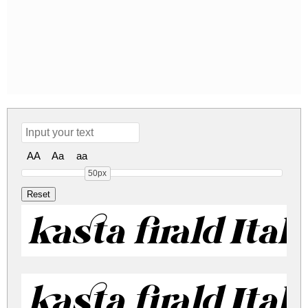
AA
Aa
aa
50px
kasta firald Itali
kasta firald Itali