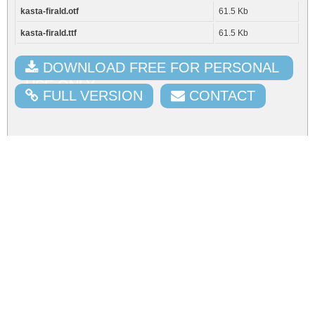
kasta-firald.otf
61.5 Kb
kasta-firald.ttf
61.5 Kb
DOWNLOAD FREE FOR PERSONAL
USE ONLY
FULL VERSION
CONTACT