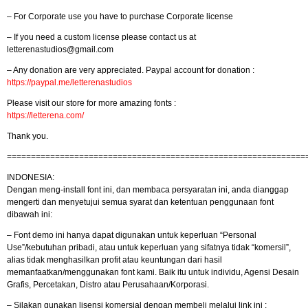
– For Corporate use you have to purchase Corporate license
– If you need a custom license please contact us at
letterenastudios@gmail.com
– Any donation are very appreciated. Paypal account for donation :
https://paypal.me/letterenastudios
Please visit our store for more amazing fonts :
https://letterena.com/
Thank you.
==============================================================
INDONESIA:
Dengan meng-install font ini, dan membaca persyaratan ini, anda dianggap
mengerti dan menyetujui semua syarat dan ketentuan penggunaan font
dibawah ini:
– Font demo ini hanya dapat digunakan untuk keperluan “Personal
Use”/kebutuhan pribadi, atau untuk keperluan yang sifatnya tidak “komersil”,
alias tidak menghasilkan profit atau keuntungan dari hasil
memanfaatkan/menggunakan font kami. Baik itu untuk individu, Agensi Desain
Grafis, Percetakan, Distro atau Perusahaan/Korporasi.
– Silakan gunakan lisensi komersial dengan membeli melalui link ini :