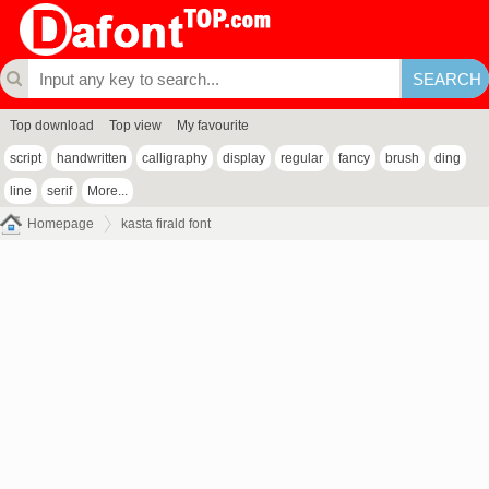
Top download
Top view
My favourite
script
handwritten
calligraphy
display
regular
fancy
brush
ding
line
serif
More...
Homepage
kasta firald font