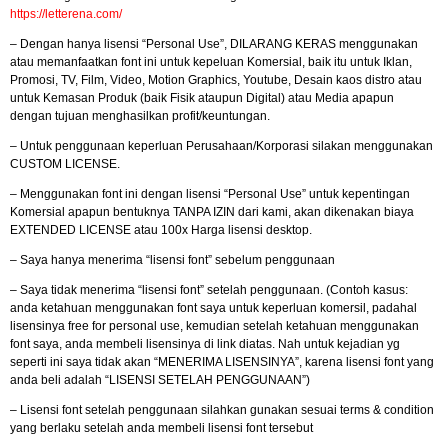
https://letterena.com/
– Dengan hanya lisensi “Personal Use”, DILARANG KERAS menggunakan
atau memanfaatkan font ini untuk kepeluan Komersial, baik itu untuk Iklan,
Promosi, TV, Film, Video, Motion Graphics, Youtube, Desain kaos distro atau
untuk Kemasan Produk (baik Fisik ataupun Digital) atau Media apapun
dengan tujuan menghasilkan profit/keuntungan.
– Untuk penggunaan keperluan Perusahaan/Korporasi silakan menggunakan
CUSTOM LICENSE.
– Menggunakan font ini dengan lisensi “Personal Use” untuk kepentingan
Komersial apapun bentuknya TANPA IZIN dari kami, akan dikenakan biaya
EXTENDED LICENSE atau 100x Harga lisensi desktop.
– Saya hanya menerima “lisensi font” sebelum penggunaan
– Saya tidak menerima “lisensi font” setelah penggunaan. (Contoh kasus:
anda ketahuan menggunakan font saya untuk keperluan komersil, padahal
lisensinya free for personal use, kemudian setelah ketahuan menggunakan
font saya, anda membeli lisensinya di link diatas. Nah untuk kejadian yg
seperti ini saya tidak akan “MENERIMA LISENSINYA”, karena lisensi font yang
anda beli adalah “LISENSI SETELAH PENGGUNAAN”)
– Lisensi font setelah penggunaan silahkan gunakan sesuai terms & condition
yang berlaku setelah anda membeli lisensi font tersebut