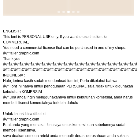
ENGLISH :
This font is PERSONAL USE only. If you want to use this font for
COMMERCIAL,
You need a commercial license that can be purchased in one of my shops:
â€“ fallengraphic.com
Thank you
â€”â€”â€”â€”â€”â€”â€”â€”â€”â€”â€”â€”â€”â€”â€”â€”â€”â€”â€”â€”â€”â€”â€”â€”â
â€”â€”â€”â€”â€”â€”â€”â€”â€”â€”â€”â€”â€”â€”â€”â€”â€”â€”â€”â€”â€”â€”â€”â€”â
INDONESIA :
Halo, terima kasih sudah mendonload font ini, Perlu diketahui bahwa :
â€“ Font ini hanya untuk penggunaan PERSONAL saja, tidak untuk digunakan
kebutuhan KOMERSIAL
â€“ Jika anda ingin menggunakannya untuk kebutuhan komersial, anda harus
membeli lisensi komersialnya terlebih dahulu
Untuk lisensi bisa dibeli di:
â€“ fallengraphic.com
Buat anda yang memakai font saya untuk komersil dan sebelumnya sudah
membeli lisensinya,
saya doakan semoga rejeki anda mengalir deras, perusahaan anda sukses,