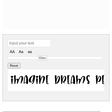
AA
Aa
aa
60px
Imagine Dreams Per