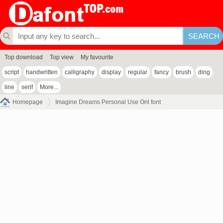
Top download
Top view
My favourite
script
handwritten
calligraphy
display
regular
fancy
brush
ding
line
serif
More...
Homepage
Imagine Dreams Personal Use Onl font