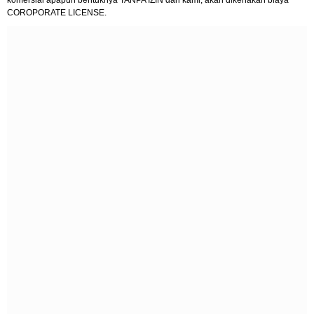
komersial apapun bentuknya TANPA IZIN dari kami, akan dikenakan biaya
COROPORATE LICENSE.