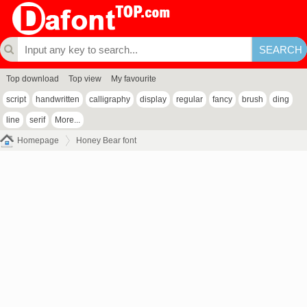
Top download
Top view
My favourite
script
handwritten
calligraphy
display
regular
fancy
brush
ding
line
serif
More...
Homepage
Honey Bear font