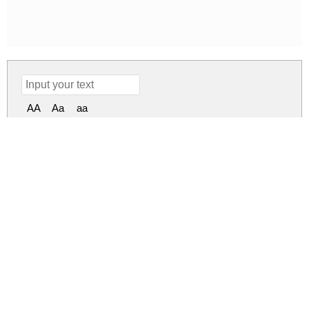
AA
Aa
aa
30px
Honey Bear Regul
honey-bear.zip
(0.03Mb)
Share
Share
Share
Archive: 1 file(s)