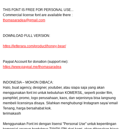
THIS FONT IS FREE FOR PERSONAL USE...
Commercial license font are available there :
thomasaradea@gmail.com
DOWNLOAD FULL VERSION:
https://letterara.com/product/honey-bear/
Paypal Account for donation (support me):
https://www.paypal.me/thomasaradea
INDONESIA – MOHON DIBACA:
Halo, buat agency, designer, youtuber, atau siapa saja yang akan
menggunakan font ini untuk kebutuhan KOMERSIL, seperti poster film,
pamphlet, promo, logo perusahaan, kaos, dan sejenisnya bisa langsung
membeli licensinya disaya. Silahkan menghubungi Instagram saya/ email
Tenang, harga bersahabat kok.
terimakasih
Menggunakan Font ini dengan lisensi "Personal Use" untuk kepentingan