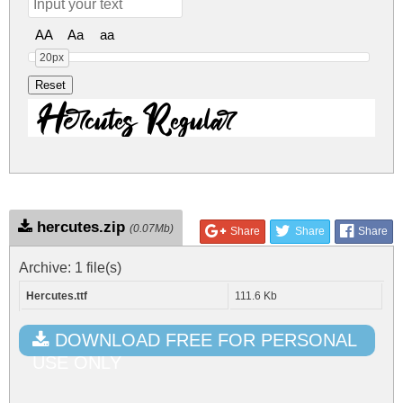
AA
Aa
aa
20px
Hercutes Regular
hercutes.zip
(0.07Mb)
Share
Share
Share
Archive: 1 file(s)
Hercutes.ttf
111.6 Kb
DOWNLOAD FREE FOR PERSONAL
USE ONLY