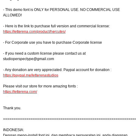
- This demo font is ONLY for PERSONAL USE. NO COMMERCIAL USE
ALLOWED!
- Here is the link to purchase full version and commercial license:
https://letterena.com/product/hercutes/
- For Corporate use you have to purchase Corporate license
- If you need a custom license please contact us at
studioperspectype@gmail.com
- Any donation are very appreciated. Paypal account for donation :
https://paypal.me/letterenastudios
Please visit our store for more amazing fonts :
https://letterena.com/
Thank you.
==============================================================
INDONESIA:
Dengan meng-install font ini, dan membaca persyaratan ini, anda dianggap