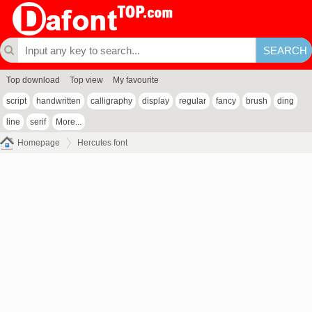
Top download
Top view
My favourite
script
handwritten
calligraphy
display
regular
fancy
brush
ding
line
serif
More...
Homepage
Hercutes font