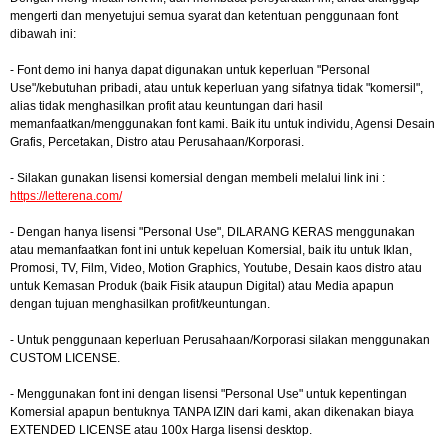
mengerti dan menyetujui semua syarat dan ketentuan penggunaan font
dibawah ini:
- Font demo ini hanya dapat digunakan untuk keperluan "Personal
Use"/kebutuhan pribadi, atau untuk keperluan yang sifatnya tidak "komersil",
alias tidak menghasilkan profit atau keuntungan dari hasil
memanfaatkan/menggunakan font kami. Baik itu untuk individu, Agensi Desain
Grafis, Percetakan, Distro atau Perusahaan/Korporasi.
- Silakan gunakan lisensi komersial dengan membeli melalui link ini :
https://letterena.com/
- Dengan hanya lisensi "Personal Use", DILARANG KERAS menggunakan
atau memanfaatkan font ini untuk kepeluan Komersial, baik itu untuk Iklan,
Promosi, TV, Film, Video, Motion Graphics, Youtube, Desain kaos distro atau
untuk Kemasan Produk (baik Fisik ataupun Digital) atau Media apapun
dengan tujuan menghasilkan profit/keuntungan.
- Untuk penggunaan keperluan Perusahaan/Korporasi silakan menggunakan
CUSTOM LICENSE.
- Menggunakan font ini dengan lisensi "Personal Use" untuk kepentingan
Komersial apapun bentuknya TANPA IZIN dari kami, akan dikenakan biaya
EXTENDED LICENSE atau 100x Harga lisensi desktop.