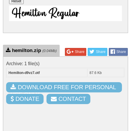
Hemilton Regular
hemilton.zip
(0.04Mb)
Share
Share
Share
Archive: 1 file(s)
Hemilton-d9vz7.otf
87.6 Kb
DOWNLOAD FREE FOR PERSONAL
USE ONLY
DONATE
CONTACT