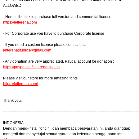
- This demo font is ONLY for PERSONAL USE. NO COMMERCIAL USE
ALLOWED!
- Here is the link to purchase full version and commercial license:
https://letterena.com
- For Corporate use you have to purchase Corporate license
- If you need a custom license please contact us at
letterenastudios@gmail.com
- Any donation are very appreciated. Paypal account for donation :
https://paypal.me/letterenastudios
Please visit our store for more amazing fonts :
https://letterena.com/
Thank you.
==============================================================
INDONESIA:
Dengan meng-install font ini, dan membaca persyaratan ini, anda dianggap
mengerti dan menyetujui semua syarat dan ketentuan penggunaan font