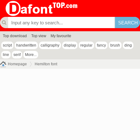
Top download
Top view
My favourite
script
handwritten
calligraphy
display
regular
fancy
brush
ding
line
serif
More...
Homepage
Hemilton font