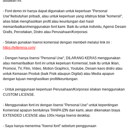
dibawah ini:
- Font demo ini hanya dapat digunakan untuk keperluan "Personal
Use"/kebutuhan pribadi, atau untuk keperluan yang sifatnya tidak "komersil",
alias tidak menghasilkan profit atau keuntungan dari hasil
memanfaatkan/menggunakan font kami. Baik itu untuk individu, Agensi Desain
Grafis, Percetakan, Distro atau Perusahaan/Korporasi.
- Silakan gunakan lisensi komersial dengan membeli melalui link ini :
https://letterena.com/
- Dengan hanya lisensi "Personal Use", DILARANG KERAS menggunakan
atau memanfaatkan font ini untuk kepeluan Komersial, baik itu untuk Iklan,
Promosi, TV, Film, Video, Motion Graphics, Youtube, Desain kaos distro atau
untuk Kemasan Produk (baik Fisik ataupun Digital) atau Media apapun
dengan tujuan menghasilkan profit/keuntungan.
- Untuk penggunaan keperluan Perusahaan/Korporasi silakan menggunakan
CUSTOM LICENSE.
- Menggunakan font ini dengan lisensi "Personal Use" untuk kepentingan
Komersial apapun bentuknya TANPA IZIN dari kami, akan dikenakan biaya
EXTENDED LICENSE atau 100x Harga lisensi desktop.
- Saya hanya menerima "lisensi font" sebelum penggunaan