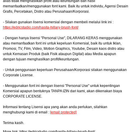
alias tidak menghasilkan profit atau keuntungan dari hasil
memanfaatkan/menggunakan font kami. Baik itu untuk individu, Agensi Desain
Grafis, Percetakan, Distro atau Perusahaan/Korporasi.
- Silakan gunakan lisensi komersial dengan membeli melalui link ini :
https://edricstudio.com/hasita-hillary-brush-font/
- Dengan hanya lisensi "Personal Use", DILARANG KERAS menggunakan
atau memanfaatkan font ini untuk kepeluan Komersial, baik itu untuk Iklan,
Promosi, TV, Film, Video, Motion Graphics, Youtube, Desain kaos distro atau
untuk Kemasan Produk (baik Fisik ataupun Digital) atau Media apapun
dengan tujuan menghasilkan profit/keuntungan.
- Untuk penggunaan keperluan Perusahaan/Korporasi silakan menggunakan
Corporate License.
- Menggunakan font ini dengan lisensi "Personal Use" untuk kepentingan
Komersial apapun bentuknya TANPA IZIN dari kami, akan dikenakan biaya
CORPORATE LICENSE.
Informasi tentang Lisensi apa yang akan anda perlukan, silahkan
menghubungi kami di email :
[email protected]
Terima kasih.
More link: https://edricstudio.com/hasita-hillary-brush-font/