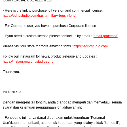
COMMERCIAL USE ALLOWED!
- Here is the link to purchase full version and commercial license:
https://edricstudio.com/hasita-hillary-brush-font/
- For Corporate use, you have to purchase Corporate license
- If you need a custom license please contact us by email :
[email protected]
Please visit our store for more amazing fonts :
https://edricstudio.com
Follow our instagram for news, product release and updates :
https://instagram.com/studioedric
Thank you.
-------------------
INDONESIA:
Dengan meng-install font ini, anda dianggap mengerti dan menyetujui semua
syarat dan ketentuan penggunaan font dibawah ini:
- Font demo ini hanya dapat digunakan untuk keperluan "Personal
Use"/kebutuhan pribadi, atau untuk keperluan yang sifatnya tidak "komersil",