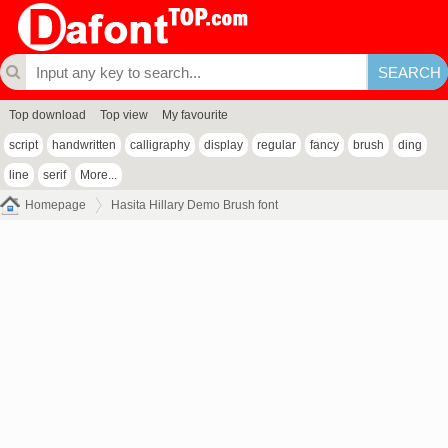
Top download
Top view
My favourite
script
handwritten
calligraphy
display
regular
fancy
brush
ding
line
serif
More...
Homepage
Hasita Hillary Demo Brush font