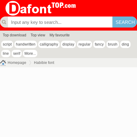
Top download
Top view
My favourite
script
handwritten
calligraphy
display
regular
fancy
brush
ding
line
serif
More...
Homepage
Habibie font