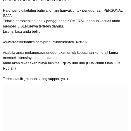
Halo, perlu diketahui bahwa font ini hanyak untuk penggunaan PERSONAL
SAJA .
Tidak diperbolehkan untuk penggunaan KOMERSIL apapun kecuali anda
membeli LISENSI-nya terlebih dahulu.
Lisensi bisa anda beli di :
www.creativefabrica.com/product/habibie/ref/162831/
Apabila anda melanggar/menggunakan untuk kebutuhan komersil tanpa
membeli lisensinya terlebih dahulu,
anda akan dikenakan biaya minimal Rp 25.000.000 (Dua Puluh Lima Juta
Rupiah)
Terima kasih , mohon saling support ya :)