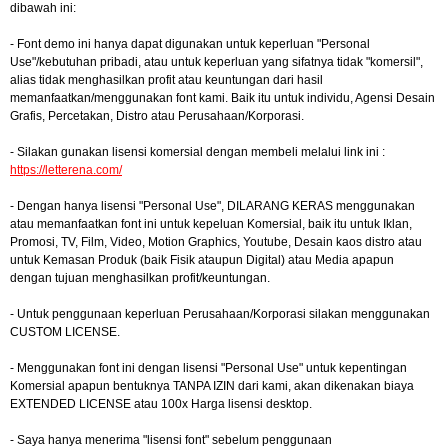
dibawah ini:
- Font demo ini hanya dapat digunakan untuk keperluan "Personal
Use"/kebutuhan pribadi, atau untuk keperluan yang sifatnya tidak "komersil",
alias tidak menghasilkan profit atau keuntungan dari hasil
memanfaatkan/menggunakan font kami. Baik itu untuk individu, Agensi Desain
Grafis, Percetakan, Distro atau Perusahaan/Korporasi.
- Silakan gunakan lisensi komersial dengan membeli melalui link ini :
https://letterena.com/
- Dengan hanya lisensi "Personal Use", DILARANG KERAS menggunakan
atau memanfaatkan font ini untuk kepeluan Komersial, baik itu untuk Iklan,
Promosi, TV, Film, Video, Motion Graphics, Youtube, Desain kaos distro atau
untuk Kemasan Produk (baik Fisik ataupun Digital) atau Media apapun
dengan tujuan menghasilkan profit/keuntungan.
- Untuk penggunaan keperluan Perusahaan/Korporasi silakan menggunakan
CUSTOM LICENSE.
- Menggunakan font ini dengan lisensi "Personal Use" untuk kepentingan
Komersial apapun bentuknya TANPA IZIN dari kami, akan dikenakan biaya
EXTENDED LICENSE atau 100x Harga lisensi desktop.
- Saya hanya menerima "lisensi font" sebelum penggunaan