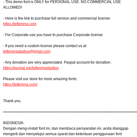
- This demo font is ONLY for PERSONAL USE. NO COMMERCIAL USE
ALLOWED!
- Here is the link to purchase full version and commercial license:
https://letterena.com
- For Corporate use you have to purchase Corporate license
- If you need a custom license please contact us at
letterenastudios@gmail.com
- Any donation are very appreciated. Paypal account for donation :
https://paypal.me/letterenastudios
Please visit our store for more amazing fonts :
https://letterena.com/
Thank you.
==============================================================
INDONESIA:
Dengan meng-install font ini, dan membaca persyaratan ini, anda dianggap
mengerti dan menyetujui semua syarat dan ketentuan penggunaan font