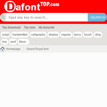
Top download
Top view
My favourite
script
handwritten
calligraphy
display
regular
fancy
brush
ding
line
serif
More...
Homepage
Grand Royal font