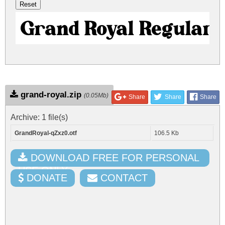
Grand Royal Regular
grand-royal.zip
(0.05Mb)
Share
Share
Share
Archive: 1 file(s)
GrandRoyal-qZxz0.otf
106.5 Kb
DOWNLOAD FREE FOR PERSONAL
USE ONLY
DONATE
CONTACT