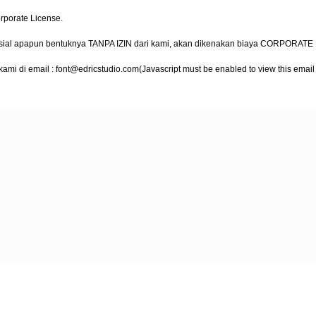
porate License.
ersial apapun bentuknya TANPA IZIN dari kami, akan dikenakan biaya CORPORAT
ami di email :
font@edricstudio.com
(Javascript must be enabled to view this email