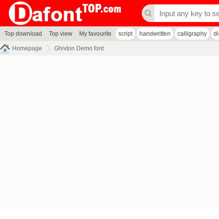
Top download
Top view
My favourite
script
handwritten
calligraphy
d
Homepage
Ghivton Demo font