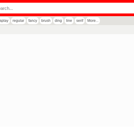
isplay
regular
fancy
brush
ding
line
serif
More...