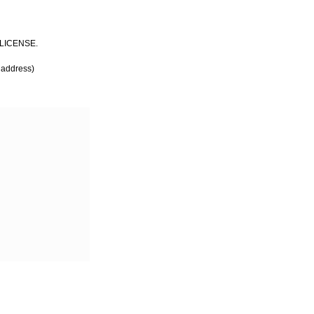
E LICENSE.
 address)