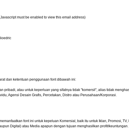
(Javascript must be enabled to view this email address)
dioedric
arat dan ketentuan penggunaan font dibawah ini:
pribadi, atau untuk keperluan yang sifatnya tidak "komersil", alias tidak menghasi
vidu, Agensi Desain Grafis, Percetakan, Distro atau Perusahaan/Korporasi.
faatkan font ini untuk kepeluan Komersial, baik itu untuk Iklan, Promosi, TV, F
taupun Digital) atau Media apapun dengan tujuan menghasilkan profit/keuntungan.