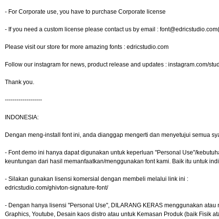
- For Corporate use, you have to purchase Corporate license
- If you need a custom license please contact us by email :
font@edricstudio.com
Please visit our store for more amazing fonts : edricstudio.com
Follow our instagram for news, product release and updates : instagram.com/stu
Thank you.
-------------------
INDONESIA:
Dengan meng-install font ini, anda dianggap mengerti dan menyetujui semua sy
- Font demo ini hanya dapat digunakan untuk keperluan "Personal Use"/kebutuhan 
keuntungan dari hasil memanfaatkan/menggunakan font kami. Baik itu untuk indi
- Silakan gunakan lisensi komersial dengan membeli melalui link ini :
edricstudio.com/ghivton-signature-font/
- Dengan hanya lisensi "Personal Use", DILARANG KERAS menggunakan atau meman
Graphics, Youtube, Desain kaos distro atau untuk Kemasan Produk (baik Fisik a