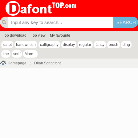
Top download
Top view
My favourite
script
handwritten
calligraphy
display
regular
fancy
brush
ding
line
serif
More...
Homepage
Dilan Script font