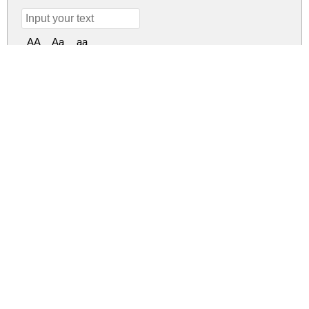
AA
Aa
aa
55px
Dilan Script Regular
Dilan Script Regular
dilan-script.zip
(0.09Mb)
Share
Share
Share