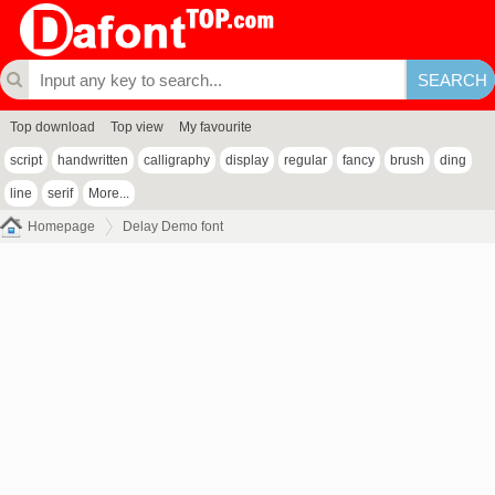
Top download
Top view
My favourite
script
handwritten
calligraphy
display
regular
fancy
brush
ding
line
serif
More...
Homepage
Delay Demo font