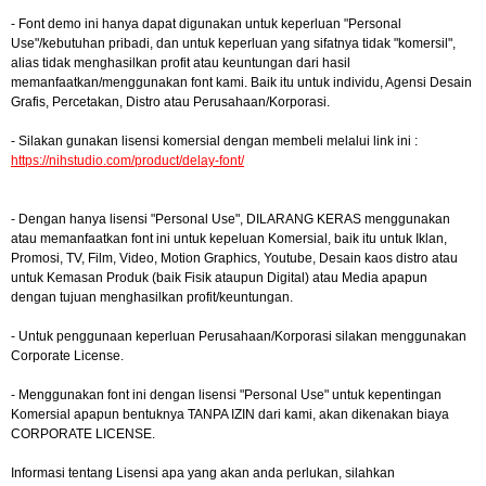
- Font demo ini hanya dapat digunakan untuk keperluan "Personal
Use"/kebutuhan pribadi, dan untuk keperluan yang sifatnya tidak "komersil",
alias tidak menghasilkan profit atau keuntungan dari hasil
memanfaatkan/menggunakan font kami. Baik itu untuk individu, Agensi Desain
Grafis, Percetakan, Distro atau Perusahaan/Korporasi.
- Silakan gunakan lisensi komersial dengan membeli melalui link ini :
https://nihstudio.com/product/delay-font/
- Dengan hanya lisensi "Personal Use", DILARANG KERAS menggunakan
atau memanfaatkan font ini untuk kepeluan Komersial, baik itu untuk Iklan,
Promosi, TV, Film, Video, Motion Graphics, Youtube, Desain kaos distro atau
untuk Kemasan Produk (baik Fisik ataupun Digital) atau Media apapun
dengan tujuan menghasilkan profit/keuntungan.
- Untuk penggunaan keperluan Perusahaan/Korporasi silakan menggunakan
Corporate License.
- Menggunakan font ini dengan lisensi "Personal Use" untuk kepentingan
Komersial apapun bentuknya TANPA IZIN dari kami, akan dikenakan biaya
CORPORATE LICENSE.
Informasi tentang Lisensi apa yang akan anda perlukan, silahkan