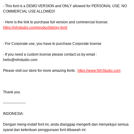
- This font is a DEMO VERSION and ONLY allowed for PERSONAL USE. NO
COMMERCIAL USE ALLOWED!
- Here is the link to purchase full version and commercial license:
https://nihstudio.com/product/delay-font/
- For Corporate use, you have to purchase Corporate license
- If you need a custom license please contact us by email :
hello@nihstudio.com
Please visit our store for more amazing fonts :
https://www.NihStudio.com
Thank you.
-------------------
INDONESIA:
Dengan meng-install font ini, anda dianggap mengerti dan menyetujui semua
syarat dan ketentuan penggunaan font dibawah ini: