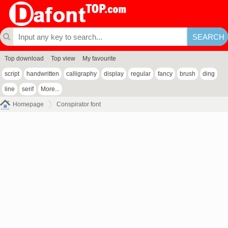
Top download
Top view
My favourite
script
handwritten
calligraphy
display
regular
fancy
brush
ding
line
serif
More...
Homepage
Conspirator font