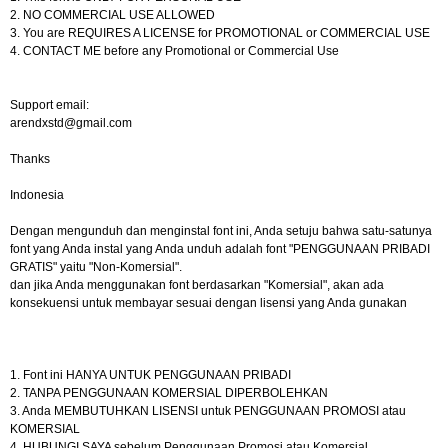
2. NO COMMERCIAL USE ALLOWED
3. You are REQUIRES A LICENSE for PROMOTIONAL or COMMERCIAL USE
4. CONTACT ME before any Promotional or Commercial Use
Support email:
arendxstd@gmail.com
Thanks
Indonesia
Dengan mengunduh dan menginstal font ini, Anda setuju bahwa satu-satunya
font yang Anda instal yang Anda unduh adalah font "PENGGUNAAN PRIBADI
GRATIS" yaitu "Non-Komersial".
dan jika Anda menggunakan font berdasarkan "Komersial", akan ada
konsekuensi untuk membayar sesuai dengan lisensi yang Anda gunakan
1. Font ini HANYA UNTUK PENGGUNAAN PRIBADI
2. TANPA PENGGUNAAN KOMERSIAL DIPERBOLEHKAN
3. Anda MEMBUTUHKAN LISENSI untuk PENGGUNAAN PROMOSI atau
KOMERSIAL
4. HUBUNGI SAYA sebelum Penggunaan Promosi atau Komersial