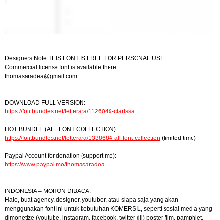
Designers Note THIS FONT IS FREE FOR PERSONAL USE...
Commercial license font is available there :
thomasaradea@gmail.com
DOWNLOAD FULL VERSION:
https://fontbundles.net/letterara/1126049-clarissa
HOT BUNDLE (ALL FONT COLLECTION):
https://fontbundles.net/letterara/1338684-all-font-collection
(limited time)
Paypal Account for donation (support me):
https://www.paypal.me/thomasaradea
INDONESIA – MOHON DIBACA:
Halo, buat agency, designer, youtuber, atau siapa saja yang akan
menggunakan font ini untuk kebutuhan KOMERSIL, seperti sosial media yang
dimonetize (youtube, instagram, facebook, twitter dll) poster film, pamphlet,