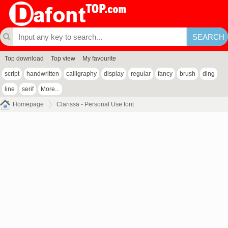
Top download
Top view
My favourite
script
handwritten
calligraphy
display
regular
fancy
brush
ding
line
serif
More...
Homepage
Clarissa - Personal Use font