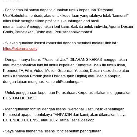
- Font demo ini hanya dapat digunakan untuk keperluan "Personal
Use"/kebutuhan pribadi, atau untuk keperluan yang sifatnya tidak "komersil",
alias tidak menghasilkan profit atau keuntungan dari hasil
memanfaatkan/menggunakan font kami. Baik itu untuk individu, Agensi Desain
Grafis, Percetakan, Distro atau Perusahaan/Korporasi.
- Silakan gunakan lisensi komersial dengan membeli melalui link ini :
https://letterena.com/
- Dengan hanya lisensi "Personal Use", DILARANG KERAS menggunakan
atau memanfaatkan font ini untuk kepeluan Komersial, baik itu untuk Iklan,
Promosi, TV, Film, Video, Motion Graphics, Youtube, Desain kaos distro atau
untuk Kemasan Produk (baik Fisik ataupun Digital) atau Media apapun
dengan tujuan menghasilkan profit/keuntungan.
- Untuk penggunaan keperluan Perusahaan/Korporasi silakan menggunakan
CUSTOM LICENSE.
- Menggunakan font ini dengan lisensi "Personal Use" untuk kepentingan
Komersial apapun bentuknya TANPA IZIN dari kami, akan dikenakan biaya
EXTENDED LICENSE atau 100x Harga lisensi desktop.
- Saya hanya menerima "lisensi font" sebelum penggunaan