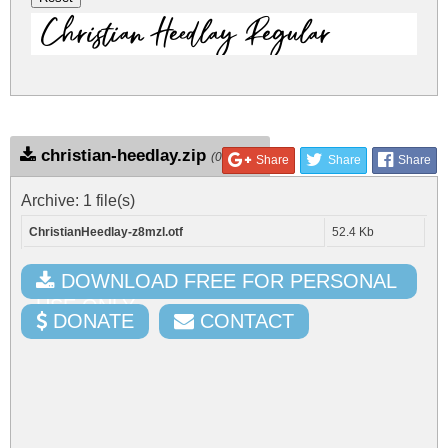
Christian Heedlay Regular
christian-heedlay.zip
(0.03Mb)
Share
Share
Share
Archive: 1 file(s)
ChristianHeedlay-z8mzl.otf
52.4 Kb
DOWNLOAD FREE FOR PERSONAL
USE ONLY
DONATE
CONTACT