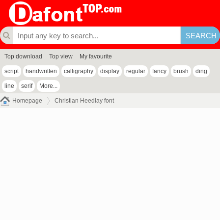
Top download
Top view
My favourite
script
handwritten
calligraphy
display
regular
fancy
brush
ding
line
serif
More...
Homepage
Christian Heedlay font