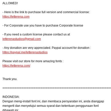
ALLOWED!
- Here is the link to purchase full version and commercial license:
https://letterena.com
- For Corporate use you have to purchase Corporate license
- If you need a custom license please contact us at
letterenastudios@gmail.com
- Any donation are very appreciated. Paypal account for donation :
https://paypal.me/letterenastudios
Please visit our store for more amazing fonts :
https://letterena.com/
Thank you.
==============================================================
INDONESIA:
Dengan meng-install font ini, dan membaca persyaratan ini, anda dianggap
mengerti dan menyetujui semua syarat dan ketentuan penggunaan font
dibawah ini: