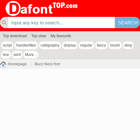
Top download
Top view
My favourite
script
handwritten
calligraphy
display
regular
fancy
brush
ding
line
serif
More...
Homepage
Buco Nero font