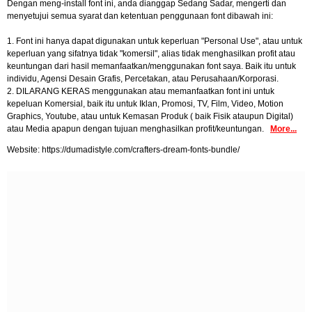
Dengan meng-install font ini, anda dianggap Sedang Sadar, mengerti dan
menyetujui semua syarat dan ketentuan penggunaan font dibawah ini:
1. Font ini hanya dapat digunakan untuk keperluan "Personal Use", atau untuk
keperluan yang sifatnya tidak "komersil", alias tidak menghasilkan profit atau
keuntungan dari hasil memanfaatkan/menggunakan font saya. Baik itu untuk
individu, Agensi Desain Grafis, Percetakan, atau Perusahaan/Korporasi.
2. DILARANG KERAS menggunakan atau memanfaatkan font ini untuk
kepeluan Komersial, baik itu untuk Iklan, Promosi, TV, Film, Video, Motion
Graphics, Youtube, atau untuk Kemasan Produk ( baik Fisik ataupun Digital)
atau Media apapun dengan tujuan menghasilkan profit/keuntungan.
More...
Website: https://dumadistyle.com/crafters-dream-fonts-bundle/