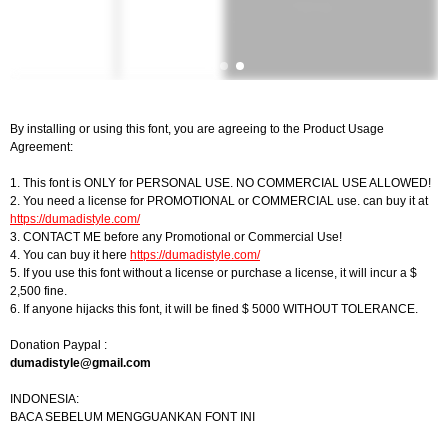
By installing or using this font, you are agreeing to the Product Usage
Agreement:
1. This font is ONLY for PERSONAL USE. NO COMMERCIAL USE ALLOWED!
2. You need a license for PROMOTIONAL or COMMERCIAL use. can buy it at
https://dumadistyle.com/
3. CONTACT ME before any Promotional or Commercial Use!
4. You can buy it here
https://dumadistyle.com/
5. If you use this font without a license or purchase a license, it will incur a $
2,500 fine.
6. If anyone hijacks this font, it will be fined $ 5000 WITHOUT TOLERANCE.
Donation Paypal :
dumadistyle@gmail.com
INDONESIA:
BACA SEBELUM MENGGUANKAN FONT INI