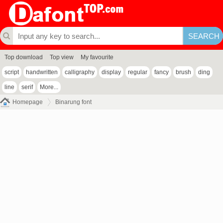
Top download
Top view
My favourite
script
handwritten
calligraphy
display
regular
fancy
brush
ding
line
serif
More...
Homepage
Binarung font