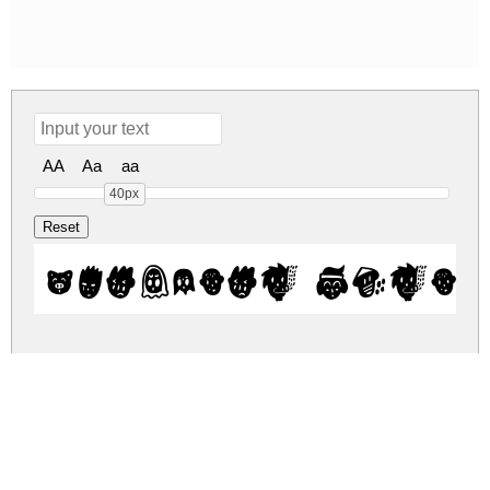
AA
Aa
aa
40px
Binarung Regul
binarung.zip
(0.03Mb)
Share
Share
Share
Archive: 1 file(s)