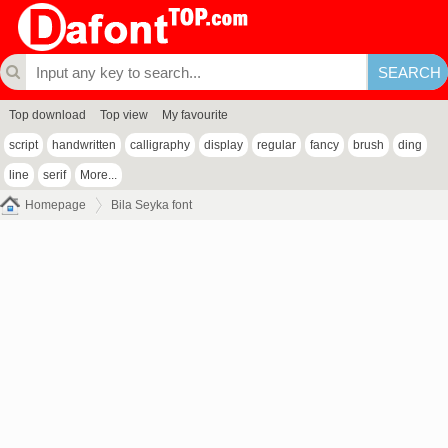
Top download
Top view
My favourite
script
handwritten
calligraphy
display
regular
fancy
brush
ding
line
serif
More...
Homepage
Bila Seyka font