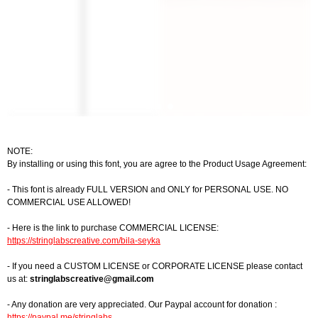
NOTE:
By installing or using this font, you are agree to the Product Usage Agreement:
- This font is already FULL VERSION and ONLY for PERSONAL USE. NO
COMMERCIAL USE ALLOWED!
- Here is the link to purchase COMMERCIAL LICENSE:
https://stringlabscreative.com/bila-seyka
- If you need a CUSTOM LICENSE or CORPORATE LICENSE please contact
us at:
stringlabscreative@gmail.com
- Any donation are very appreciated. Our Paypal account for donation :
https://paypal.me/stringlabs