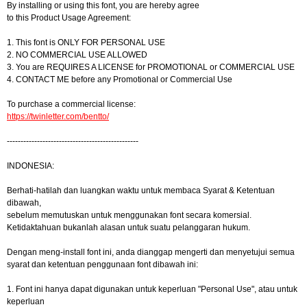
By installing or using this font, you are hereby agree
to this Product Usage Agreement:
1. This font is ONLY FOR PERSONAL USE
2. NO COMMERCIAL USE ALLOWED
3. You are REQUIRES A LICENSE for PROMOTIONAL or COMMERCIAL USE
4. CONTACT ME before any Promotional or Commercial Use
To purchase a commercial license:
https://twinletter.com/bentto/
------------------------------------------------
INDONESIA:
Berhati-hatilah dan luangkan waktu untuk membaca Syarat & Ketentuan
dibawah,
sebelum memutuskan untuk menggunakan font secara komersial.
Ketidaktahuan bukanlah alasan untuk suatu pelanggaran hukum.
Dengan meng-install font ini, anda dianggap mengerti dan menyetujui semua
syarat dan ketentuan penggunaan font dibawah ini:
1. Font ini hanya dapat digunakan untuk keperluan "Personal Use", atau untuk
keperluan