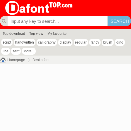
Top download
Top view
My favourite
script
handwritten
calligraphy
display
regular
fancy
brush
ding
line
serif
More...
Homepage
Bentto font