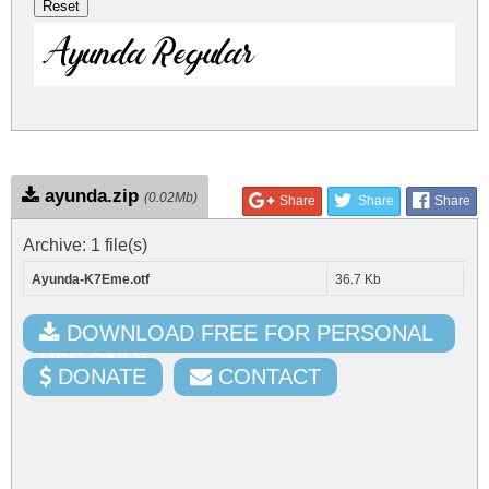
Ayunda Regular
ayunda.zip
(0.02Mb)
Share
Share
Share
Archive: 1 file(s)
Ayunda-K7Eme.otf
36.7 Kb
DOWNLOAD FREE FOR PERSONAL
USE ONLY
DONATE
CONTACT