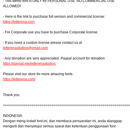
- This demo font is ONLY for PERSONAL USE. NO COMMERCIAL USE
ALLOWED!
- Here is the link to purchase full version and commercial license:
https://letterena.com
- For Corporate use you have to purchase Corporate license
- If you need a custom license please contact us at
letterenastudios@gmail.com
- Any donation are very appreciated. Paypal account for donation :
https://paypal.me/letterenastudios
Please visit our store for more amazing fonts :
https://letterena.com/
Thank you.
==============================================================
INDONESIA:
Dengan meng-install font ini, dan membaca persyaratan ini, anda dianggap
mengerti dan menyetujui semua syarat dan ketentuan penggunaan font