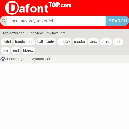
Top download
Top view
My favourite
script
handwritten
calligraphy
display
regular
fancy
brush
ding
line
serif
More...
Homepage
Ayunda font