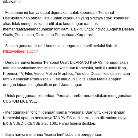
dibawah ini:
- Font demo ini hanya dapat digunakan untuk keperluan "Personal
Use"/kebutuhan pribadi, atau untuk keperluan yang sifatnya tidak "komersil",
alias tidak menghasilkan profit atau keuntungan dari hasil
memanfaatkan/menggunakan font kami. Baik itu untuk individu, Agensi Desain
Grafis, Percetakan, Distro atau Perusahaan/Korporasi.
- Silakan gunakan lisensi komersial dengan membeli melalui link ini :
https://letterena.com/
- Dengan hanya lisensi "Personal Use", DILARANG KERAS menggunakan
atau memanfaatkan font ini untuk kepeluan Komersial, baik itu untuk Iklan,
Promosi, TV, Film, Video, Motion Graphics, Youtube, Desain kaos distro atau
untuk Kemasan Produk (baik Fisik ataupun Digital) atau Media apapun
dengan tujuan menghasilkan profit/keuntungan.
- Untuk penggunaan keperluan Perusahaan/Korporasi silakan menggunakan
CUSTOM LICENSE.
- Menggunakan font ini dengan lisensi "Personal Use" untuk kepentingan
Komersial apapun bentuknya TANPA IZIN dari kami, akan dikenakan biaya
EXTENDED LICENSE atau 100x Harga lisensi desktop.
- Saya hanya menerima "lisensi font" sebelum penggunaan