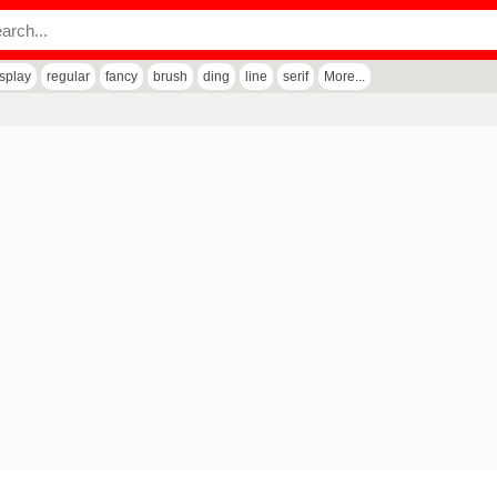
isplay
regular
fancy
brush
ding
line
serif
More...