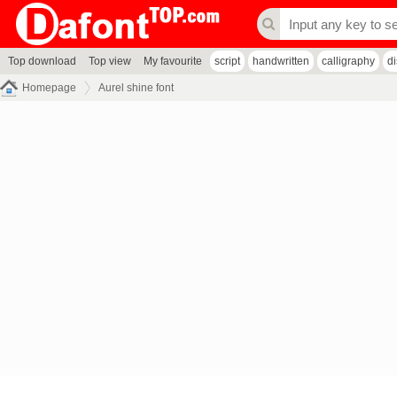
Top download
Top view
My favourite
script
handwritten
calligraphy
d
Homepage
Aurel shine font