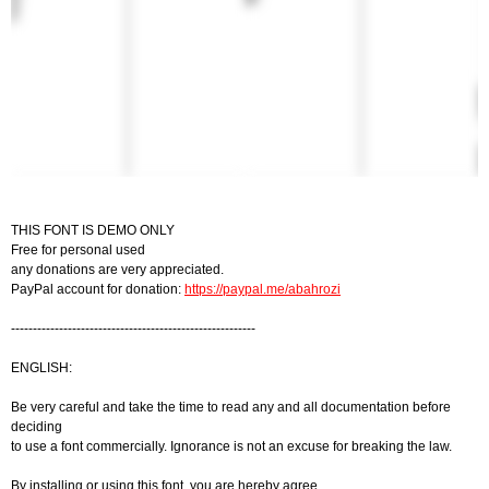
THIS FONT IS DEMO ONLY
Free for personal used
any donations are very appreciated.
PayPal account for donation:
https://paypal.me/abahrozi
--------------------------------------------------------
ENGLISH:
Be very careful and take the time to read any and all documentation before
deciding
to use a font commercially. Ignorance is not an excuse for breaking the law.
By installing or using this font, you are hereby agree