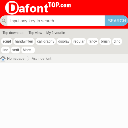
Top download
Top view
My favourite
script
handwritten
calligraphy
display
regular
fancy
brush
ding
line
serif
More...
Homepage
Astringe font