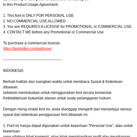
to this Product Usage Agreement:
1. This font is ONLY FOR PERSONAL USE
2. NO COMMERCIAL USE ALLOWED
3. You are REQUIRES A LICENSE for PROMOTIONAL or COMMERCIAL USE
4. CONTACT ME before any Promotional or Commercial Use
To purchase a commercial license:
https://twinletter.com/astringe/
------------------------------------------------
INDONESIA:
Berhati-hatilah dan luangkan waktu untuk membaca Syarat & Ketentuan
dibawah,
sebelum memutuskan untuk menggunakan font secara komersial.
Ketidaktahuan bukanlah alasan untuk suatu pelanggaran hukum.
Dengan meng-install font ini, anda dianggap mengerti dan menyetujui semua
syarat dan ketentuan penggunaan font dibawah ini:
1. Font ini hanya dapat digunakan untuk keperluan "Personal Use", atau untuk
keperluan
yang sifatnya tidak komersil, alias tidak menghasilkan profit atau keuntungan