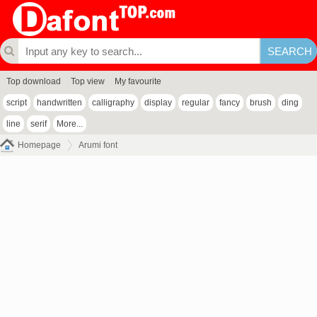
Top download
Top view
My favourite
script
handwritten
calligraphy
display
regular
fancy
brush
ding
line
serif
More...
Homepage
Arumi font