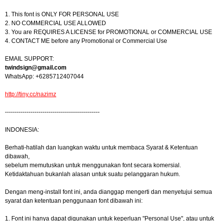
1. This font is ONLY FOR PERSONAL USE
2. NO COMMERCIAL USE ALLOWED
3. You are REQUIRES A LICENSE for PROMOTIONAL or COMMERCIAL USE
4. CONTACT ME before any Promotional or Commercial Use
EMAIL SUPPORT:
twindsign@gmail.com
WhatsApp: +6285712407044
http://tiny.cc/nazimz
------------------------------------------------
INDONESIA:
Berhati-hatilah dan luangkan waktu untuk membaca Syarat & Ketentuan
dibawah,
sebelum memutuskan untuk menggunakan font secara komersial.
Ketidaktahuan bukanlah alasan untuk suatu pelanggaran hukum.
Dengan meng-install font ini, anda dianggap mengerti dan menyetujui semua
syarat dan ketentuan penggunaan font dibawah ini:
1. Font ini hanya dapat digunakan untuk keperluan "Personal Use", atau untuk