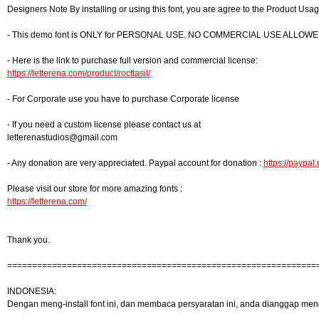
Designers Note By installing or using this font, you are agree to the Product Us
- This demo font is ONLY for PERSONAL USE. NO COMMERCIAL USE ALLOWE
- Here is the link to purchase full version and commercial license:
https://letterena.com/product/rocttasil/
- For Corporate use you have to purchase Corporate license
- If you need a custom license please contact us at
letterenastudios@gmail.com
- Any donation are very appreciated. Paypal account for donation :
https://paypal
Please visit our store for more amazing fonts :
https://letterena.com/
Thank you.
==============================================================
INDONESIA:
Dengan meng-install font ini, dan membaca persyaratan ini, anda dianggap men