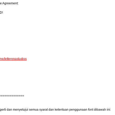
age Agreement:
D!
.me/letterenastudios
==============
gerti dan menyetujui semua syarat dan ketentuan penggunaan font dibawah ini: