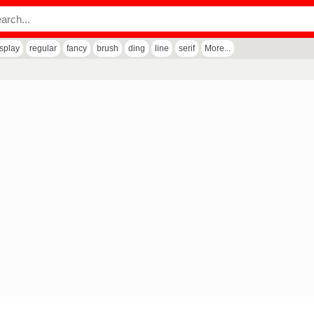
isplay
regular
fancy
brush
ding
line
serif
More...