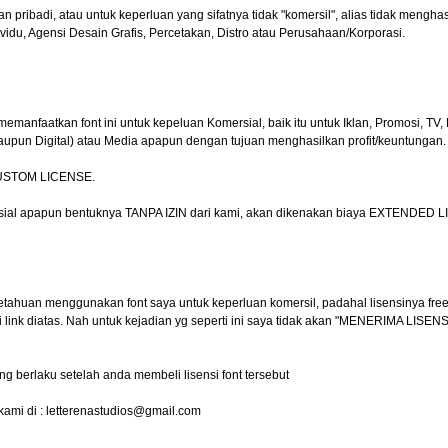
pribadi, atau untuk keperluan yang sifatnya tidak "komersil", alias tidak menghasi
vidu, Agensi Desain Grafis, Percetakan, Distro atau Perusahaan/Korporasi.
faatkan font ini untuk kepeluan Komersial, baik itu untuk Iklan, Promosi, TV, F
taupun Digital) atau Media apapun dengan tujuan menghasilkan profit/keuntungan.
 CUSTOM LICENSE.
ersial apapun bentuknya TANPA IZIN dari kami, akan dikenakan biaya EXTENDED 
etahuan menggunakan font saya untuk keperluan komersil, padahal lisensinya free 
ink diatas. Nah untuk kejadian yg seperti ini saya tidak akan "MENERIMA LISENS
ng berlaku setelah anda membeli lisensi font tersebut
kami di :
letterenastudios@gmail.com