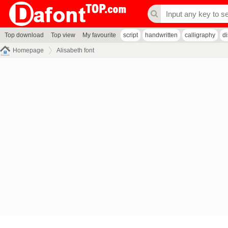
Top download
Top view
My favourite
script
handwritten
calligraphy
d
Homepage
Alisabeth font