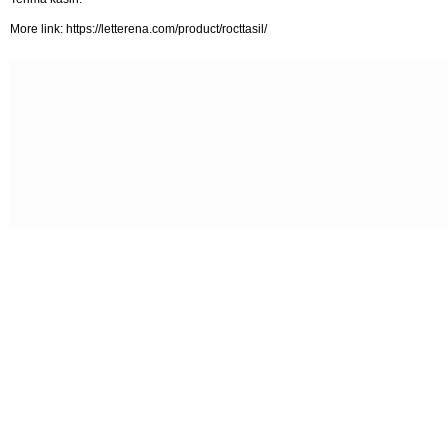
More link: https://letterena.com/product/rocttasil/
AA
Aa
aa