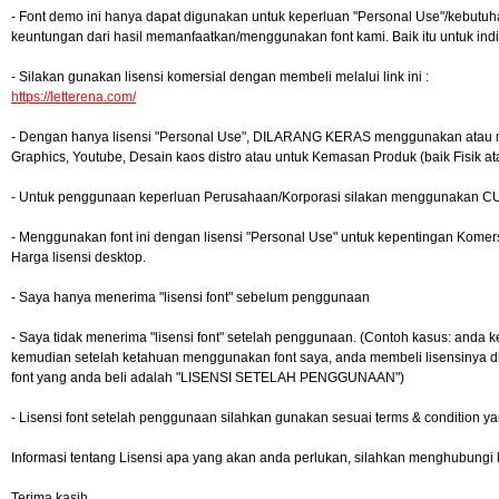
- Font demo ini hanya dapat digunakan untuk keperluan "Personal Use"/kebutuhan 
keuntungan dari hasil memanfaatkan/menggunakan font kami. Baik itu untuk indi
- Silakan gunakan lisensi komersial dengan membeli melalui link ini :
https://letterena.com/
- Dengan hanya lisensi "Personal Use", DILARANG KERAS menggunakan atau meman
Graphics, Youtube, Desain kaos distro atau untuk Kemasan Produk (baik Fisik a
- Untuk penggunaan keperluan Perusahaan/Korporasi silakan menggunakan
- Menggunakan font ini dengan lisensi "Personal Use" untuk kepentingan Kom
Harga lisensi desktop.
- Saya hanya menerima "lisensi font" sebelum penggunaan
- Saya tidak menerima "lisensi font" setelah penggunaan. (Contoh kasus: anda k
kemudian setelah ketahuan menggunakan font saya, anda membeli lisensinya di l
font yang anda beli adalah "LISENSI SETELAH PENGGUNAAN")
- Lisensi font setelah penggunaan silahkan gunakan sesuai terms & condition ya
Informasi tentang Lisensi apa yang akan anda perlukan, silahkan menghubungi 
Terima kasih.