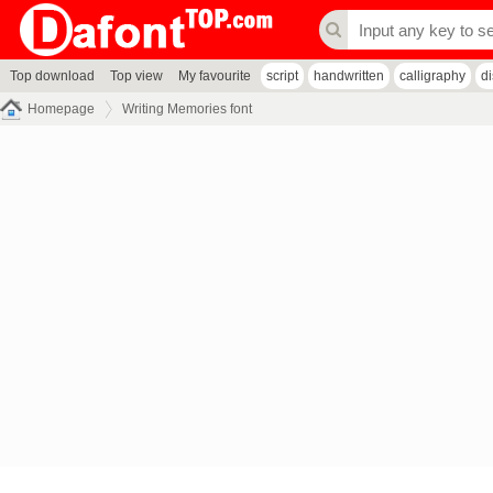
Top download
Top view
My favourite
script
handwritten
calligraphy
d
Homepage
Writing Memories font