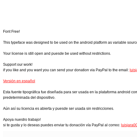
Font Free!
This typeface was designed to be used on the android platform as variable source f
Your license is still open and puesde be used without restrictions.
Support our work!
if you like and you want you can send your donation via PayPal to the email:
lui
Versión en español
Esta fuente tipográfica fue diseñada para ser usada en la plataforma android com
predeterminada del dispositivo.
Aún así su licencia es abierta y puesde ser usada sin restricciones.
Apoya nuestro trabajo!
si te gusta y lo deseas puedes enviar tu donación vía PayPal al correo:
luisjara