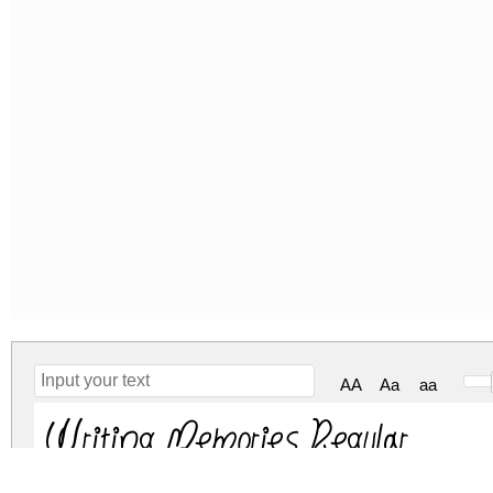
AA
Aa
aa
Writing Memories Regular