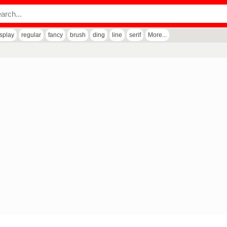
isplay
regular
fancy
brush
ding
line
serif
More...