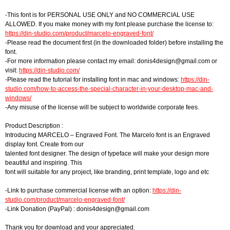
-This font is for PERSONAL USE ONLY and NO COMMERCIAL USE
ALLOWED. If you make money with my font please purchase the license to:
https://din-studio.com/product/marcelo-engraved-font/
-Please read the document first (in the downloaded folder) before installing the
font.
-For more information please contact my email:
donis4design@gmail.com
or
visit:
https://din-studio.com/
-Please read the tutorial for installing font in mac and windows:
https://din-
studio.com/how-to-access-the-special-character-in-your-desktop-mac-and-
windows/
-Any misuse of the license will be subject to worldwide corporate fees.
Product Description :
Introducing MARCELO – Engraved Font. The Marcelo font is an Engraved
display font. Create from our
talented font designer. The design of typeface will make your design more
beautiful and inspiring. This
font will suitable for any project, like branding, print template, logo and etc
-Link to purchase commercial license with an option:
https://din-
studio.com/product/marcelo-engraved-font/
-Link Donation (PayPal) :
donis4design@gmail.com
Thank you for download and your appreciated.