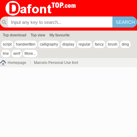
Top download
Top view
My favourite
script
handwritten
calligraphy
display
regular
fancy
brush
ding
line
serif
More...
Homepage
Marcelo Personal Use font