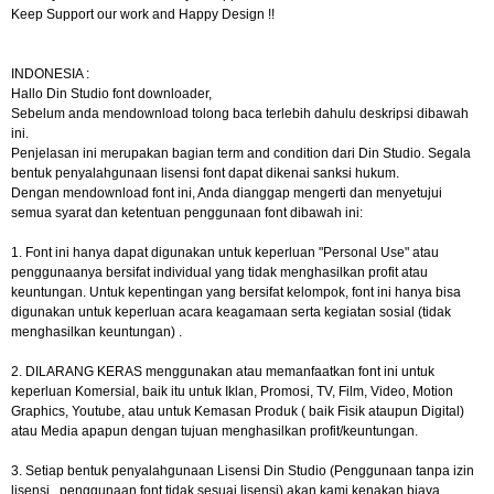
Keep Support our work and Happy Design !!
INDONESIA :
Hallo Din Studio font downloader,
Sebelum anda mendownload tolong baca terlebih dahulu deskripsi dibawah
ini.
Penjelasan ini merupakan bagian term and condition dari Din Studio. Segala
bentuk penyalahgunaan lisensi font dapat dikenai sanksi hukum.
Dengan mendownload font ini, Anda dianggap mengerti dan menyetujui
semua syarat dan ketentuan penggunaan font dibawah ini:
1. Font ini hanya dapat digunakan untuk keperluan "Personal Use" atau
penggunaanya bersifat individual yang tidak menghasilkan profit atau
keuntungan. Untuk kepentingan yang bersifat kelompok, font ini hanya bisa
digunakan untuk keperluan acara keagamaan serta kegiatan sosial (tidak
menghasilkan keuntungan) .
2. DILARANG KERAS menggunakan atau memanfaatkan font ini untuk
keperluan Komersial, baik itu untuk Iklan, Promosi, TV, Film, Video, Motion
Graphics, Youtube, atau untuk Kemasan Produk ( baik Fisik ataupun Digital)
atau Media apapun dengan tujuan menghasilkan profit/keuntungan.
3. Setiap bentuk penyalahgunaan Lisensi Din Studio (Penggunaan tanpa izin
lisensi , penggunaan font tidak sesuai lisensi) akan kami kenakan biaya