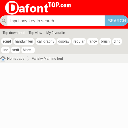
Top download
Top view
My favourite
script
handwritten
calligraphy
display
regular
fancy
brush
ding
line
serif
More...
Homepage
Farisky Marlline font