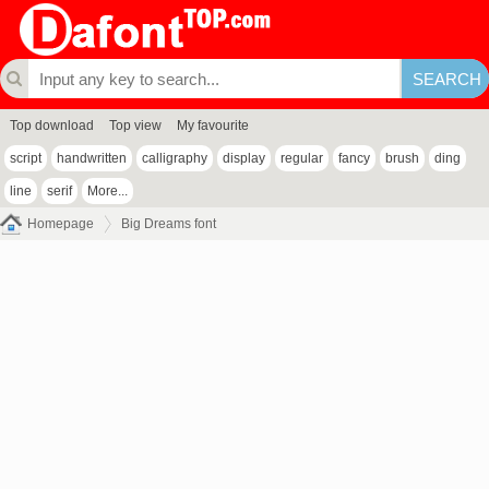
Top download
Top view
My favourite
script
handwritten
calligraphy
display
regular
fancy
brush
ding
line
serif
More...
Homepage
Big Dreams font