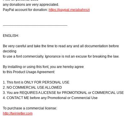
any donations are very appreciated.
PayPal account for donation:
https://paypal.me/abahrozi
--------------------------------------------------------
ENGLISH:
Be very careful and take the time to read any and all documentation before
deciding
to use a font commercially. Ignorance is not an excuse for breaking the law.
By installing or using this font, you are hereby agree
to this Product Usage Agreement:
1. This font is ONLY FOR PERSONAL USE
2. NO COMMERCIAL USE ALLOWED
3. You are REQUIRES A LICENSE for PROMOTIONAL or COMMERCIAL USE
4. CONTACT ME before any Promotional or Commercial Use
To purchase a commercial license:
http://twinletter.com