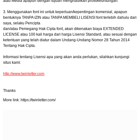
atau Media apapun dengan tujuan menghasilkan profit/keuntungan.
3. Menggunakan font ini untuk keperluan/kepentingan komersial, apapun
bentuknya TANPA IZIN atau TANPA MEMBELI LISENSI font terlebih dahulu dari
saya, selaku Pencipta
dan/atau Pemegang Hak Cipta font, akan dikenakan biaya EXTENDED
LICENSE atau 100 kali harga dari harga Lisensi Standard, atau sesuai dengan
ketentuan yang telah diatur dalam Undang-Undang Nomor 28 Tahun 2014
Tentang Hak Cipta.
Informasi tentang Lisensi apa yang akan anda perlukan, silahkan kunjungi
situs kami:
http://www.twinletter.com
Thanks
More link: https://twinletter.com/