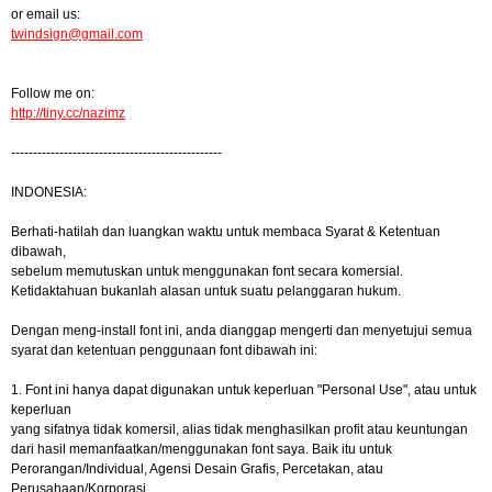
or email us:
twindsign@gmail.com
Follow me on:
http://tiny.cc/nazimz
------------------------------------------------
INDONESIA:
Berhati-hatilah dan luangkan waktu untuk membaca Syarat & Ketentuan
dibawah,
sebelum memutuskan untuk menggunakan font secara komersial.
Ketidaktahuan bukanlah alasan untuk suatu pelanggaran hukum.
Dengan meng-install font ini, anda dianggap mengerti dan menyetujui semua
syarat dan ketentuan penggunaan font dibawah ini:
1. Font ini hanya dapat digunakan untuk keperluan "Personal Use", atau untuk
keperluan
yang sifatnya tidak komersil, alias tidak menghasilkan profit atau keuntungan
dari hasil memanfaatkan/menggunakan font saya. Baik itu untuk
Perorangan/Individual, Agensi Desain Grafis, Percetakan, atau
Perusahaan/Korporasi.