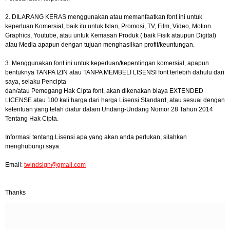
2. DILARANG KERAS menggunakan atau memanfaatkan font ini untuk
keperluan Komersial, baik itu untuk Iklan, Promosi, TV, Film, Video, Motion
Graphics, Youtube, atau untuk Kemasan Produk ( baik Fisik ataupun Digital)
atau Media apapun dengan tujuan menghasilkan profit/keuntungan.
3. Menggunakan font ini untuk keperluan/kepentingan komersial, apapun
bentuknya TANPA IZIN atau TANPA MEMBELI LISENSI font terlebih dahulu dari
saya, selaku Pencipta
dan/atau Pemegang Hak Cipta font, akan dikenakan biaya EXTENDED
LICENSE atau 100 kali harga dari harga Lisensi Standard, atau sesuai dengan
ketentuan yang telah diatur dalam Undang-Undang Nomor 28 Tahun 2014
Tentang Hak Cipta.
Informasi tentang Lisensi apa yang akan anda perlukan, silahkan
menghubungi saya:
Email:
twindsign@gmail.com
Thanks