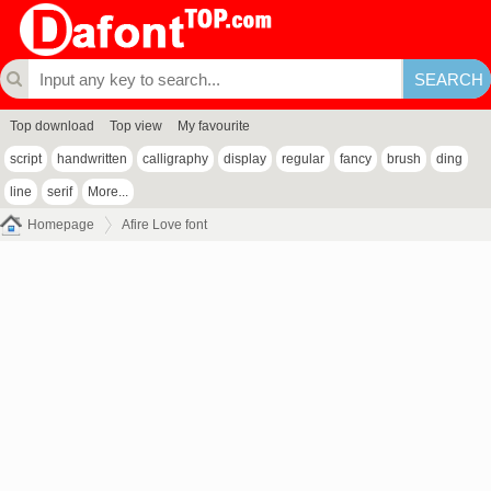
Top download
Top view
My favourite
script
handwritten
calligraphy
display
regular
fancy
brush
ding
line
serif
More...
Homepage
Afire Love font