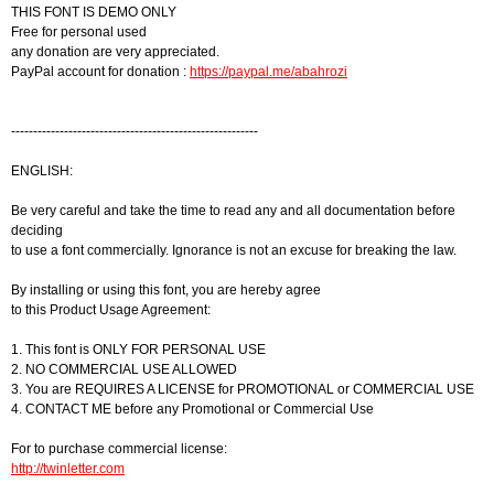
THIS FONT IS DEMO ONLY
Free for personal used
any donation are very appreciated.
PayPal account for donation :
https://paypal.me/abahrozi
--------------------------------------------------------
ENGLISH:
Be very careful and take the time to read any and all documentation before
deciding
to use a font commercially. Ignorance is not an excuse for breaking the law.
By installing or using this font, you are hereby agree
to this Product Usage Agreement:
1. This font is ONLY FOR PERSONAL USE
2. NO COMMERCIAL USE ALLOWED
3. You are REQUIRES A LICENSE for PROMOTIONAL or COMMERCIAL USE
4. CONTACT ME before any Promotional or Commercial Use
For to purchase commercial license:
http://twinletter.com